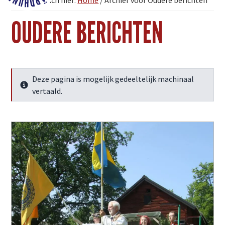
U bevindt zich hier:
Home
/
Archief voor Oudere berichten
Fjärdhundraland
OUDERE BERICHTEN
Deze pagina is mogelijk gedeeltelijk machinaal
Meer info
vertaald.