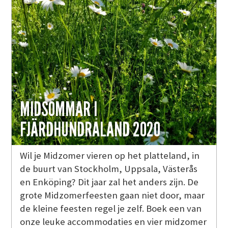
MIDSOMMAR I
FJÄRDHUNDRALAND 2020
Wil je Midzomer vieren op het platteland, in
de buurt van Stockholm, Uppsala, Västerås
en Enköping? Dit jaar zal het anders zijn. De
grote Midzomerfeesten gaan niet door, maar
de kleine feesten regel je zelf. Boek een van
onze leuke accommodaties en vier midzomer