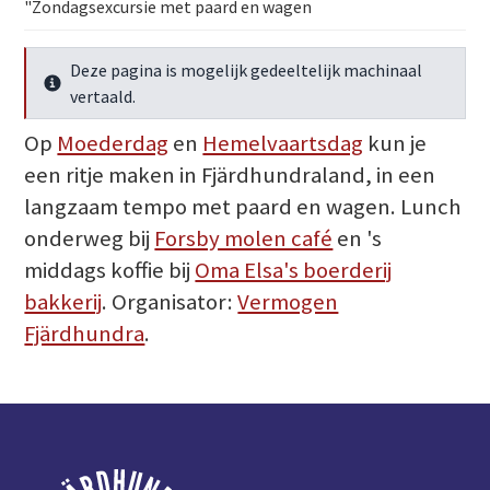
"Zondagsexcursie met paard en wagen
Deze pagina is mogelijk gedeeltelijk machinaal
Meer info
vertaald.
Op
Moederdag
en
Hemelvaartsdag
kun je
een ritje maken in Fjärdhundraland, in een
langzaam tempo met paard en wagen. Lunch
onderweg bij
Forsby molen café
en 's
middags koffie bij
Oma Elsa's boerderij
bakkerij
. Organisator:
Vermogen
Fjärdhundra
.
Voettekst