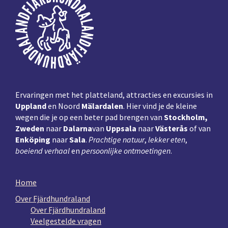
Ervaringen met het platteland, attracties en excursies in
Uppland
en Noord
Mälardalen
. Hier vind je de kleine
wegen die je op een beter pad brengen van
Stockholm,
Zweden
naar
Dalarna
van
Uppsala
naar
Västerås
of van
Enköping
naar
Sala
.
Prachtige natuur
,
lekker eten
,
boeiend verhaal
en
persoonlijke ontmoetingen
.
Home
Over Fjärdhundraland
Over Fjärdhundraland
Veelgestelde vragen