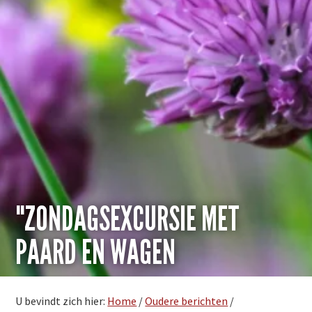
"ZONDAGSEXCURSIE MET
PAARD EN WAGEN
U bevindt zich hier:
Home
/
Oudere berichten
/