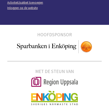
Activiteit/pakket toevoegen
Inloggen op de website
HOOFDSPONSOR
MET DE STEUN VAN