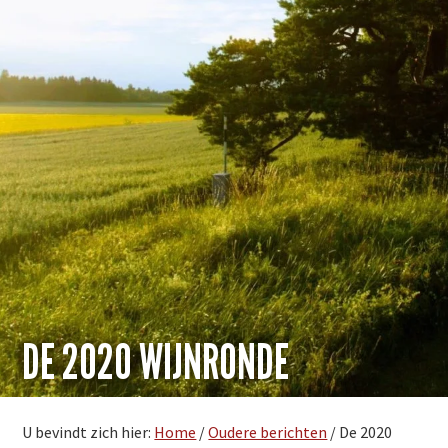
DE 2020 WIJNRONDE
U bevindt zich hier:
Home
/
Oudere berichten
/
De 2020