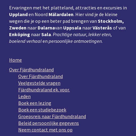
Ervaringen met het platteland, attracties en excursies in
Uppland
en Noord
Mälardalen
. Hier vind je de kleine
wegen die je op een beter pad brengen van
Stockholm,
Zweden
naar
Dalarna
van
Uppsala
naar
Västerås
of van
Enköping
naar
Sala
.
Prachtige natuur
,
lekker eten
,
boeiend verhaal
en
persoonlijke ontmoetingen
.
Home
Over Fjärdhundraland
Over Fjärdhundraland
Veelgestelde vragen
Fjärdhundraland ek. voor.
Leden
Boek een lezing
Boek een studiebezoek
Groepsreis naar Fjärdhundraland
Beleid persoonlijke gegevens
Neem contact met ons op