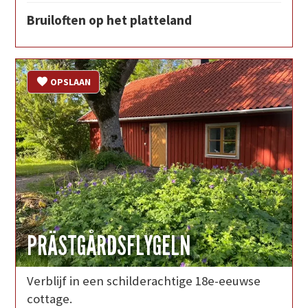
Bruiloften op het platteland
OPSLAAN
PRÄSTGÅRDSFLYGELN
Verblijf in een schilderachtige 18e-eeuwse
cottage.