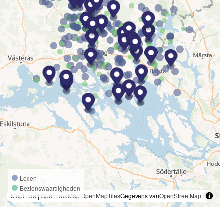
Leden
Bezienswaardigheden
MapLibre
|
OpenFreeMap
OpenMapTiles
Gegevens van
OpenStreetMap