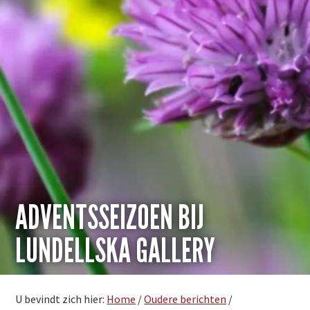
ADVENTSSEIZOEN BIJ
LUNDELLSKA GALLERY
U bevindt zich hier:
Home
/
Oudere berichten
/