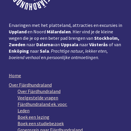
Ervaringen met het platteland, attracties en excursies in
Uppland
en Noord
Mälardalen
. Hier vind je de kleine
wegen die je op een beter pad brengen van
Stockholm,
Zweden
naar
Dalarna
van
Uppsala
naar
Västerås
of van
Enköping
naar
Sala
.
Prachtige natuur
,
lekker eten
,
boeiend verhaal
en
persoonlijke ontmoetingen
.
Home
Over Fjärdhundraland
Over Fjärdhundraland
Veelgestelde vragen
Fjärdhundraland ek. voor.
Leden
Boek een lezing
Boek een studiebezoek
Groepsreis naar Fjärdhundraland