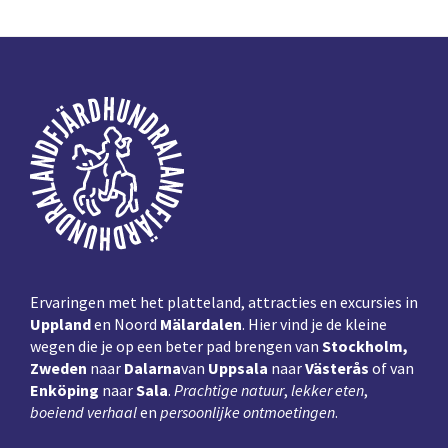
Voettekst
Ervaringen met het platteland, attracties en excursies in
Uppland
en Noord
Mälardalen
. Hier vind je de kleine
wegen die je op een beter pad brengen van
Stockholm,
Zweden
naar
Dalarna
van
Uppsala
naar
Västerås
of van
Enköping
naar
Sala
.
Prachtige natuur
,
lekker eten
,
boeiend verhaal
en
persoonlijke ontmoetingen
.