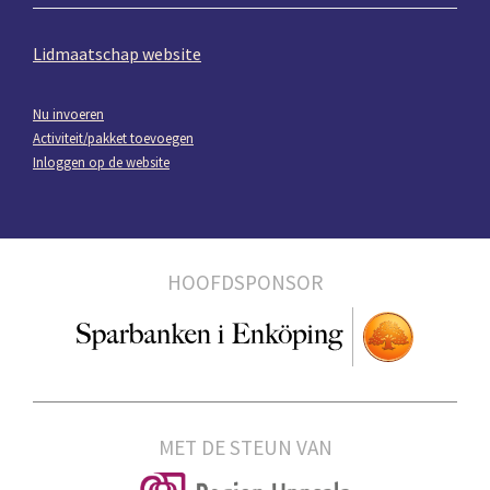
Lidmaatschap website
Nu invoeren
Activiteit/pakket toevoegen
Inloggen op de website
HOOFDSPONSOR
MET DE STEUN VAN