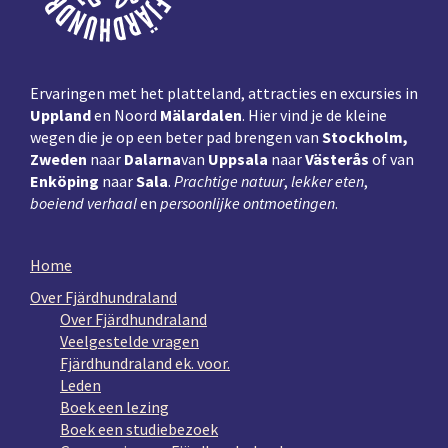
Ervaringen met het platteland, attracties en excursies in
Uppland
en Noord
Mälardalen
. Hier vind je de kleine
wegen die je op een beter pad brengen van
Stockholm,
Zweden
naar
Dalarna
van
Uppsala
naar
Västerås
of van
Enköping
naar
Sala
.
Prachtige natuur
,
lekker eten
,
boeiend verhaal
en
persoonlijke ontmoetingen
.
Home
Over Fjärdhundraland
Over Fjärdhundraland
Veelgestelde vragen
Fjärdhundraland ek. voor.
Leden
Boek een lezing
Boek een studiebezoek