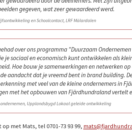
r gewaardeerd door de deelnemers. Met zijn uitgebre
orbeelden gegeven, wat zeer gewaardeerd werd.
jfsontwikkeling en Schoolcontact, LRF Mälardalen
r gehad over ons programma "Duurzaam Ondernemen" 
e je sociaal en economisch kunt ontwikkelen als kl
heid. Hoe bouw je samenwerkingen en netwerken op o
 de aandacht dat je vreemd bent in brand building. De
erkenning met veel van de kleine ondernemers in Fj
gen met het opbouwen van Fjärdhundraland vertelt e
ondernemen, Upplandsbygd Lokaal geleide ontwikkeling
 op met Mats, tel 0701-73 93 99,
mats@fjardhundra