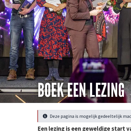
BOEK EEN LEZING
Deze pagina is mogelijk gedeeltelijk mac
Meer info
Een lezing is een geweldige start 