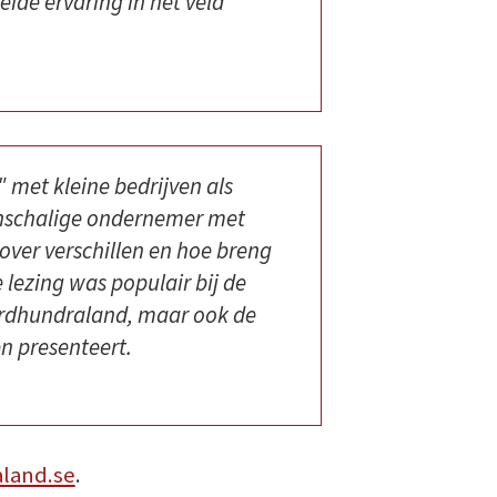
ide ervaring in het veld
met kleine bedrijven als
einschalige ondernemer met
ver verschillen en hoe breng
 lezing was populair bij de
ärdhundraland, maar ook de
n presenteert.
land.se
.