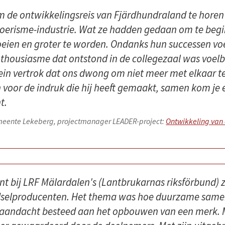
 de ontwikkelingsreis van Fjärdhundraland te horen
toerisme-industrie. Wat ze hadden gedaan om te beg
eien en groter te worden. Ondanks hun successen voe
thousiasme dat ontstond in de collegezaal was voelba
rein vertrok dat ons dwong om niet meer met elkaar t
voor de indruk die hij heeft gemaakt, samen kom je ee
t.
emeente Lekeberg, projectmanager LEADER-project:
Ontwikkeling van 
 bij LRF Mälardalen's (Lantbrukarnas riksförbund) z
selproducenten. Het thema was hoe duurzame samenw
 aandacht besteed aan het opbouwen van een merk. Ma