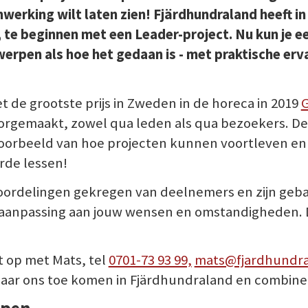
werking wilt laten zien!
Fjärdhundraland heeft in
te beginnen met een Leader-project. Nu kun je ee
pen als hoe het gedaan is - met praktische erva
de grootste prijs in Zweden in de horeca in 2019
G
orgemaakt, zowel qua leden als qua bezoekers. De v
voorbeeld van hoe projecten kunnen voortleven en
rde lessen!
oordelingen gekregen van deelnemers en zijn geba
aanpassing aan jouw wensen en omstandigheden. D
t op met Mats, tel
0701-73 93 99,
mats@fjardhundra
 naar ons toe komen in Fjärdhundraland en combin