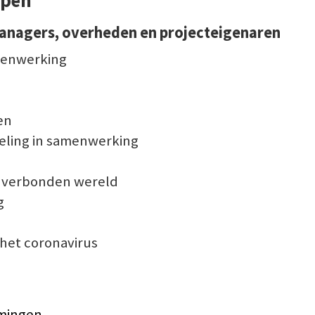
rpen
nagers, overheden en projecteigenaren
menwerking
en
eling in samenwerking
n verbonden wereld
g
het coronavirus
mingen