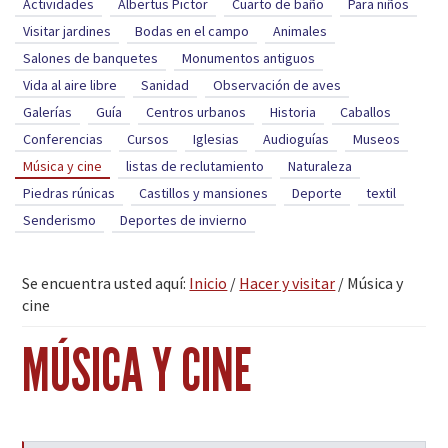
Actividades
Albertus Pictor
Cuarto de baño
Para niños
Visitar jardines
Bodas en el campo
Animales
Salones de banquetes
Monumentos antiguos
Vida al aire libre
Sanidad
Observación de aves
Galerías
Guía
Centros urbanos
Historia
Caballos
Conferencias
Cursos
Iglesias
Audioguías
Museos
Música y cine
listas de reclutamiento
Naturaleza
Piedras rúnicas
Castillos y mansiones
Deporte
textil
Senderismo
Deportes de invierno
Se encuentra usted aquí:
Inicio
/
Hacer y visitar
/
Música y
cine
MÚSICA Y CINE