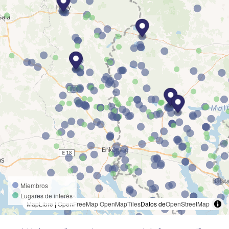
Miembros
Lugares de interés
MapLibre
|
OpenFreeMap
OpenMapTiles
Datos de
OpenStreetMap