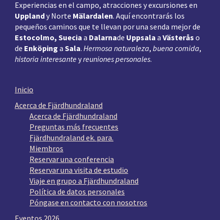
Experiencias en el campo, atracciones y excursiones en
Uppland
y Norte
Mälardalen
. Aquí encontrarás los
pequeños caminos que te llevan por una senda mejor de
Estocolmo, Suecia
a
Dalarna
de
Uppsala
a
Västerås
o
de
Enköping
a
Sala
.
Hermosa naturaleza
,
buena comida
,
historia interesante
y
reuniones personales
.
Inicio
Acerca de Fjärdhundraland
Acerca de Fjärdhundraland
Preguntas más frecuentes
Fjärdhundraland ek. para.
Miembros
Reservar una conferencia
Reservar una visita de estudio
Viaje en grupo a Fjärdhundraland
Política de datos personales
Póngase en contacto con nosotros
Eventos 2026