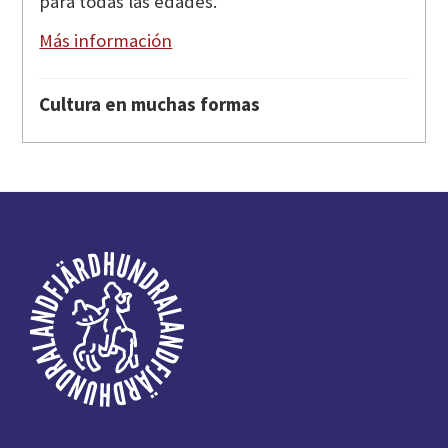
para todas las edades.
Más información
Cultura en muchas formas
Pie
de
página