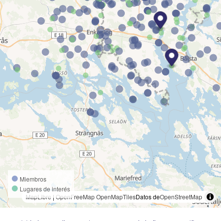
Miembros
Lugares de interés
MapLibre
|
OpenFreeMap
OpenMapTiles
Datos de
OpenStreetMap