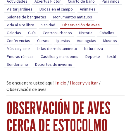
Actividades
Albertus Pictor
Cuarto de baño
Para niños
Visitar jardines
Bodas en el campo
Animales
Salones de banquetes
Monumentos antiguos
Vida al aire libre
Sanidad
Observación de aves
Galerías
Guía
Centros urbanos
Historia
Caballos
Conferencias
Cursos
Iglesias
Audioguías
Museos
Música y cine
listas de reclutamiento
Naturaleza
Piedras rúnicas
Castillos y mansiones
Deporte
textil
Senderismo
Deportes de invierno
Se encuentra usted aquí:
Inicio
/
Hacer y visitar
/
Observación de aves
OBSERVACIÓN DE AVES
CERCA DE ESTOCOLMO