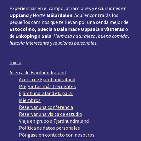
Experiencias en el campo, atracciones y excursiones en
Uppland
y Norte
Mälardalen
. Aquí encontrarás los
pequeños caminos que te llevan por una senda mejor de
Estocolmo, Suecia
a
Dalarna
de
Uppsala
a
Västerås
o
de
Enköping
a
Sala
.
Hermosa naturaleza
,
buena comida
,
historia interesante
y
reuniones personales
.
Inicio
Acerca de Fjärdhundraland
Acerca de Fjärdhundraland
Preguntas más frecuentes
Fjärdhundraland ek. para.
Miembros
Reservar una conferencia
Reservar una visita de estudio
Viaje en grupo a Fjärdhundraland
Política de datos personales
Póngase en contacto con nosotros