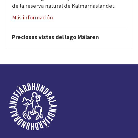
de la reserva natural de Kalmarnäslandet.
Más información
Preciosas vistas del lago Mälaren
Pie
de
página