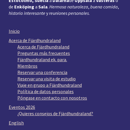
Estocolmo, Suecia
a
Dalarna
de
Uppsala
a
Västerås
o
de
Enköping
a
Sala
.
Hermosa naturaleza
,
buena comida
,
historia interesante
y
reuniones personales
.
Inicio
Acerca de Fjärdhundraland
Acerca de Fjärdhundraland
Preguntas más frecuentes
Fjärdhundraland ek. para.
Miembros
Reservar una conferencia
Reservar una visita de estudio
Viaje en grupo a Fjärdhundraland
Política de datos personales
Póngase en contacto con nosotros
Eventos 2026
¿Quieres consejos de Fjärdhundraland?
English