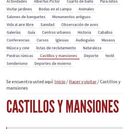
Actividades
Albertus Pictor
Cuarto de baño
Para niños
Visitar jardines
Bodas en el campo
Animales
Salones de banquetes
Monumentos antiguos
Vida al aire libre
Sanidad
Observación de aves
Galerías
Guía
Centros urbanos
Historia
Caballos
Conferencias
Cursos
Iglesias
Audioguías
Museos
Música y cine
listas de reclutamiento
Naturaleza
Piedras rúnicas
Castillos y mansiones
Deporte
textil
Senderismo
Deportes de invierno
Se encuentra usted aquí:
Inicio
/
Hacer y visitar
/
Castillos y
mansiones
CASTILLOS Y MANSIONES