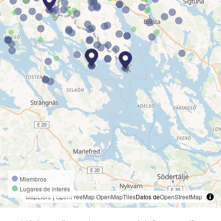
Miembros
Lugares de interés
MapLibre
|
OpenFreeMap
OpenMapTiles
Datos de
OpenStreetMap