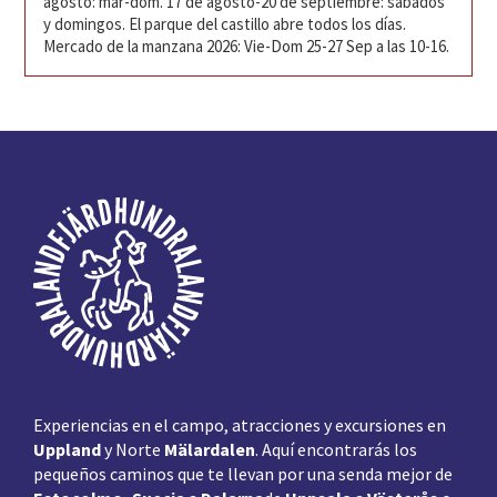
agosto: mar-dom. 17 de agosto-20 de septiembre: sábados
y domingos. El parque del castillo abre todos los días.
Mercado de la manzana 2026: Vie-Dom 25-27 Sep a las 10-16.
Pie
de
página
Experiencias en el campo, atracciones y excursiones en
Uppland
y Norte
Mälardalen
. Aquí encontrarás los
pequeños caminos que te llevan por una senda mejor de