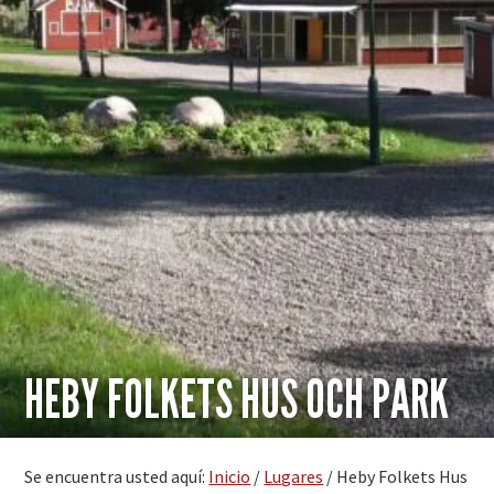
HEBY FOLKETS HUS OCH PARK
Se encuentra usted aquí:
Inicio
/
Lugares
/
Heby Folkets Hus