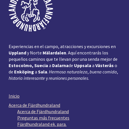
página
Experiencias en el campo, atracciones y excursiones en
Uppland
y Norte
Mälardalen
. Aquí encontrarás los
pequeños caminos que te llevan por una senda mejor de
Estocolmo, Suecia
a
Dalarna
de
Uppsala
a
Västerås
o
de
Enköping
a
Sala
.
Hermosa naturaleza
,
buena comida
,
historia interesante
y
reuniones personales
.
Inicio
Acerca de Fjärdhundraland
Acerca de Fjärdhundraland
Preguntas más frecuentes
Fjärdhundraland ek. para.