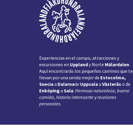
Pie
de
página
Experiencias en el campo, atracciones y
excursiones en
Uppland
y Norte
Mälardalen
.
Aquí encontrarás los pequeños caminos que te
llevan por una senda mejor de
Estocolmo,
Suecia
a
Dalarna
de
Uppsala
a
Västerås
o de
Enköping
a
Sala
.
Hermosa naturaleza
,
buena
comida
,
historia interesante
y
reuniones
personales
.