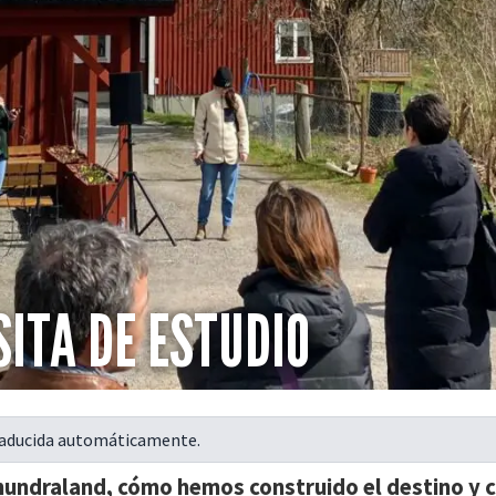
ITA DE ESTUDIO
raducida automáticamente.
hundraland, cómo hemos construido el destino y c