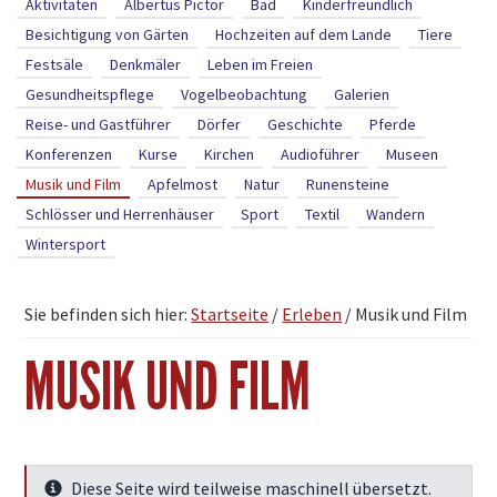
Aktivitäten
Albertus Pictor
Bad
Kinderfreundlich
Besichtigung von Gärten
Hochzeiten auf dem Lande
Tiere
Festsäle
Denkmäler
Leben im Freien
Gesundheitspflege
Vogelbeobachtung
Galerien
Reise- und Gastführer
Dörfer
Geschichte
Pferde
Konferenzen
Kurse
Kirchen
Audioführer
Museen
Musik und Film
Apfelmost
Natur
Runensteine
Schlösser und Herrenhäuser
Sport
Textil
Wandern
Wintersport
Sie befinden sich hier:
Startseite
/
Erleben
/
Musik und Film
MUSIK UND FILM
Diese Seite wird teilweise maschinell übersetzt.