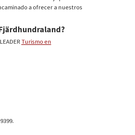
ncaminado a ofrecer a nuestros
 Fjärdhundraland?
o LEADER
Turismo en
39399.