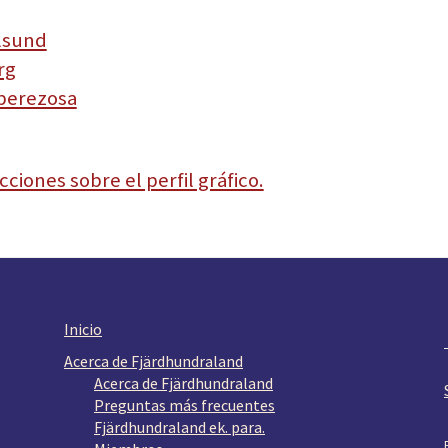
olsund
rg
 perezosa
ciones sobre el perfil gráfico.
Inicio
Acerca de Fjärdhundraland
Acerca de Fjärdhundraland
Preguntas más frecuentes
Fjärdhundraland ek. para.