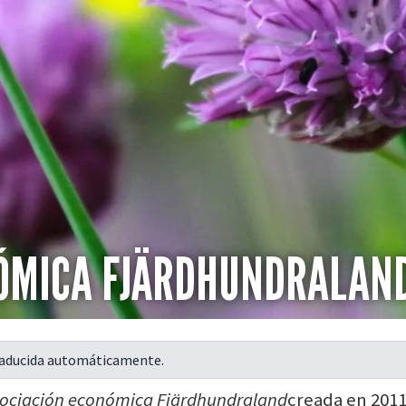
NÓMICA FJÄRDHUNDRALAN
raducida automáticamente.
ociación económica Fjärdhundraland
creada en 2011.