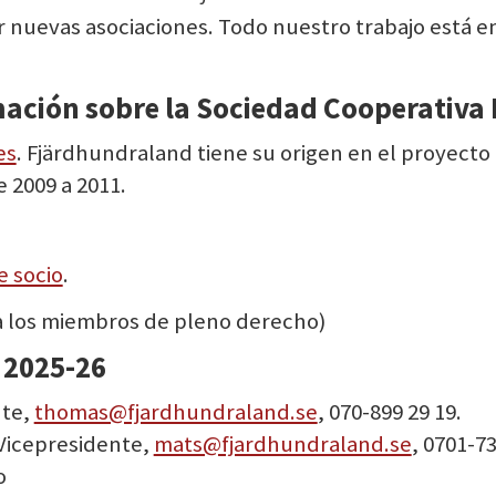
ar nuevas asociaciones.
Todo nuestro trabajo está e
ación sobre la Sociedad Cooperativa
es
. Fjärdhundraland tiene su origen en el proyect
 2009 a 2011.
e socio
.
 a los miembros de pleno derecho)
 2025-26
nte,
thomas@fjardhundraland.se
, 070-899 29 19.
Vicepresidente,
mats@fjardhundraland.se
, 0701-7
o