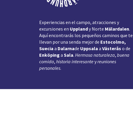
Experiencias en el campo, atracciones y
excursiones en
Uppland
y Norte
Mälardalen
.
Aquí encontrarás los pequeños caminos que te
llevan por una senda mejor de
Estocolmo,
Suecia
a
Dalarna
de
Uppsala
a
Västerås
o de
Enköping
a
Sala
.
Hermosa naturaleza
,
buena
comida
,
historia interesante
y
reuniones
personales
.