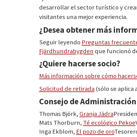
desarrollar el sector turístico y cre
visitantes una mejor experiencia.
¿Desea obtener más inform
Seguir leyendo
Preguntas frecuent
Fjärdhundrabygden
que funcionó de
¿Quiere hacerse socio?
Más información sobre cómo hacers
Solicitud de retirada
(sólo se aplica
Consejo de Administración
Thomas Björk,
Granja Jädra
Preside
Mats Thorburn,
Té ecológico Pekoe
Inga Ekblom,
El pozo de oro
Tesorer