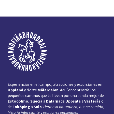
Pie
de
página
Experiencias en el campo, atracciones y excursiones en
Uppland
y Norte
Mälardalen
. Aquí encontrarás los
pequeños caminos que te llevan por una senda mejor de
Estocolmo, Suecia
a
Dalarna
de
Uppsala
a
Västerås
o
de
Enköping
a
Sala
.
Hermosa naturaleza
,
buena comida
,
historia interesante
y
reuniones personales
.