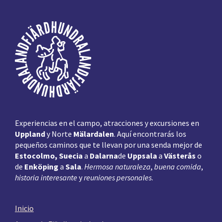
Pie
de
página
Experiencias en el campo, atracciones y excursiones en
Uppland
y Norte
Mälardalen
. Aquí encontrarás los
pequeños caminos que te llevan por una senda mejor de
Estocolmo, Suecia
a
Dalarna
de
Uppsala
a
Västerås
o
de
Enköping
a
Sala
.
Hermosa naturaleza
,
buena comida
,
historia interesante
y
reuniones personales
.
Inicio