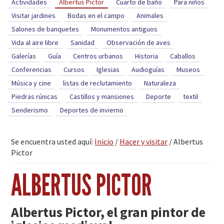
Actividades
Albertus Pictor
Cuarto de baño
Para niños
Visitar jardines
Bodas en el campo
Animales
Salones de banquetes
Monumentos antiguos
Vida al aire libre
Sanidad
Observación de aves
Galerías
Guía
Centros urbanos
Historia
Caballos
Conferencias
Cursos
Iglesias
Audioguías
Museos
Música y cine
listas de reclutamiento
Naturaleza
Piedras rúnicas
Castillos y mansiones
Deporte
textil
Senderismo
Deportes de invierno
Se encuentra usted aquí:
Inicio
/
Hacer y visitar
/
Albertus
Pictor
ALBERTUS PICTOR
Albertus Pictor, el gran pintor de