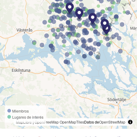
Miembros
Lugares de interés
MapLibre
|
OpenFreeMap
OpenMapTiles
Datos de
OpenStreetMap