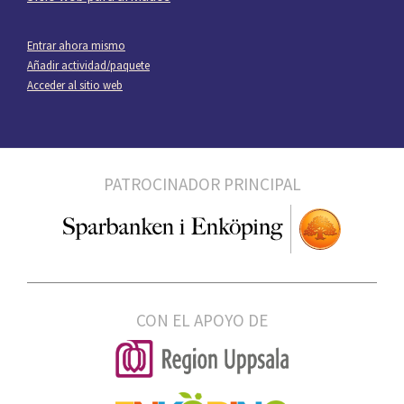
Entrar ahora mismo
Añadir actividad/paquete
Acceder al sitio web
PATROCINADOR PRINCIPAL
CON EL APOYO DE