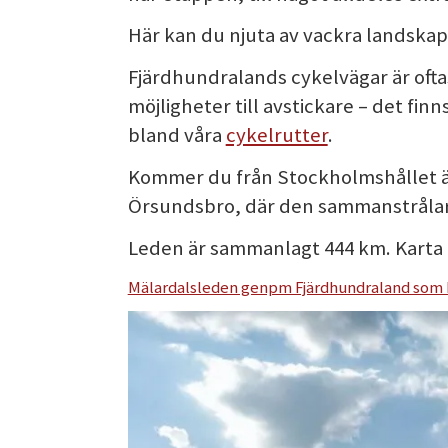
Här kan du njuta av vackra landskap
Fjärdhundralands cykelvägar är oft
möjligheter till avstickare – det fin
bland våra
cykelrutter
.
Kommer du från Stockholmshållet är d
Örsundsbro, där den sammanstrålar 
Leden är sammanlagt 444 km. Karta 
Mälardalsleden genpm Fjärdhundraland som