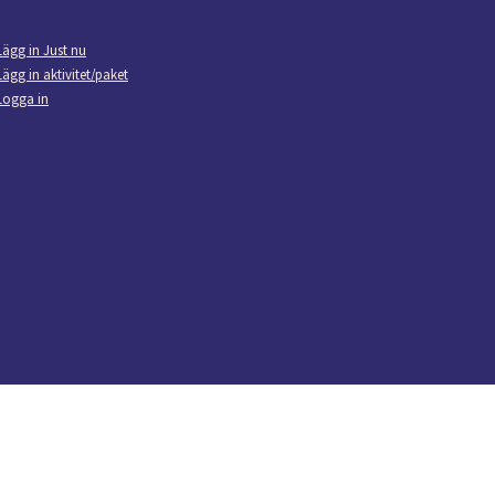
Lägg in Just nu
Lägg in aktivitet/paket
Logga in