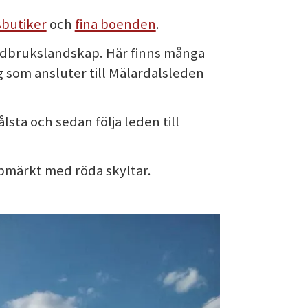
sbutiker
och
fina boenden
.
ordbrukslandskap. Här finns många
lag som ansluter till Mälardalsleden
sta och sedan följa leden till
pmärkt med röda skyltar.