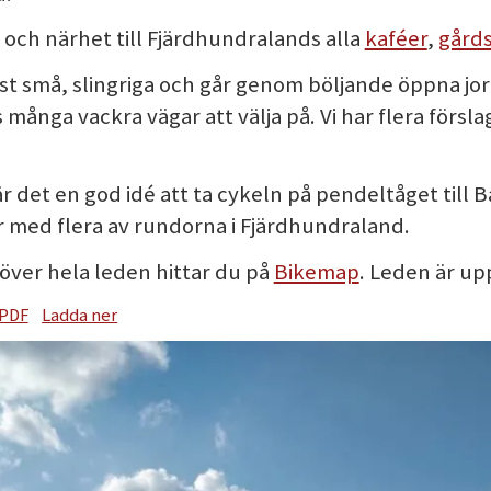
 och närhet till Fjärdhundralands alla
kaféer
,
gård
ast små, slingriga och går genom böljande öppna j
ns många vackra vägar att välja på. Vi har flera förs
et en god idé att ta cykeln på pendeltåget till Bål
med flera av rundorna i Fjärdhundraland.
över hela leden hittar du på
Bikemap
. Leden är up
 PDF
Ladda ner