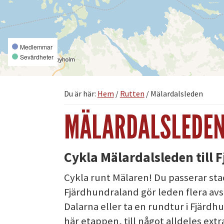
Medlemmar
Sevärdheter
Du är här:
Hem
/
Rutten
/
Mälardalsleden
MÄLARDALSLEDE
Cykla Mälardalsleden till
Cykla runt Mälaren! Du passerar stad
Fjärdhundraland gör leden flera avsti
Dalarna eller ta en rundtur i Fjärd
här etappen, till något alldeles extr