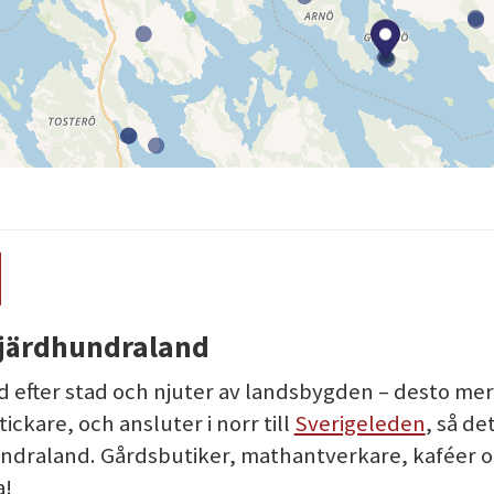
N
 Fjärdhundraland
 efter stad och njuter av landsbygden – desto mer 
ckare, och ansluter i norr till
Sverigeleden
, så de
hundraland. Gårdsbutiker, mathantverkare, kaféer 
a!