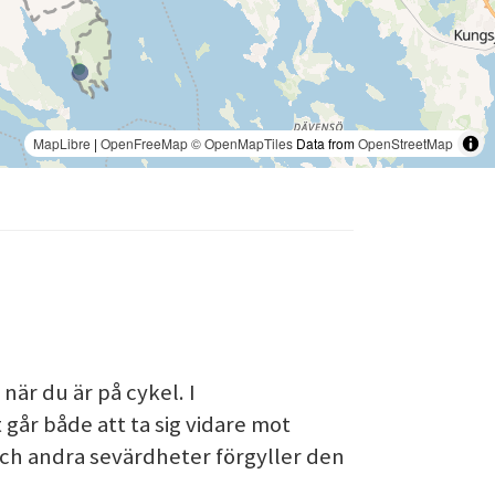
MapLibre
|
OpenFreeMap
© OpenMapTiles
Data from
OpenStreetMap
när du är på cykel. I
t går både att ta sig vidare mot
och andra sevärdheter förgyller den