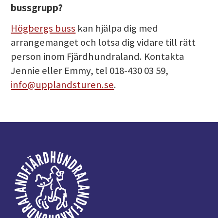
bussgrupp?
Högbergs buss
kan hjälpa dig med
arrangemanget och lotsa dig vidare till rätt
person inom Fjärdhundraland. Kontakta
Jennie eller Emmy, tel 018-430 03 59,
info@upplandsturen.se
.
Footer