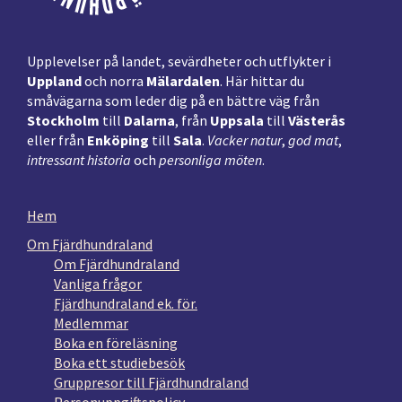
Upplevelser på landet, sevärdheter och utflykter i
Uppland
och norra
Mälardalen
. Här hittar du
småvägarna som leder dig på en bättre väg från
Stockholm
till
Dalarna
, från
Uppsala
till
Västerås
eller från
Enköping
till
Sala
.
Vacker natur
,
god mat
,
intressant historia
och
personliga möten
.
Hem
Om Fjärdhundraland
Om Fjärdhundraland
Vanliga frågor
Fjärdhundraland ek. för.
Medlemmar
Boka en föreläsning
Boka ett studiebesök
Gruppresor till Fjärdhundraland
Personuppgiftspolicy