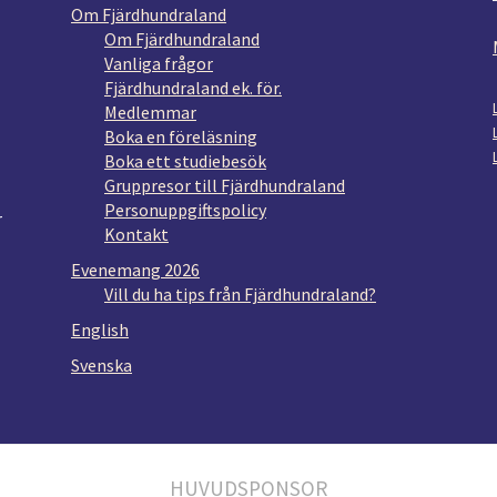
Om Fjärdhundraland
Om Fjärdhundraland
Vanliga frågor
Fjärdhundraland ek. för.
Medlemmar
Boka en föreläsning
Boka ett studiebesök
Gruppresor till Fjärdhundraland
Personuppgiftspolicy
r
Kontakt
Evenemang 2026
Vill du ha tips från Fjärdhundraland?
English
Svenska
HUVUDSPONSOR