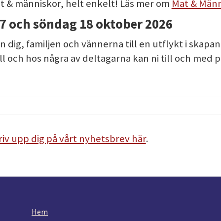
t & människor, helt enkelt! Läs mer om
Mat & Männ
7 och söndag 18 oktober 2026
dig, familjen och vännerna till en utflykt i skapande
ill och hos några av deltagarna kan ni till och med 
riv upp dig på vårt nyhetsbrev här
.
Hem