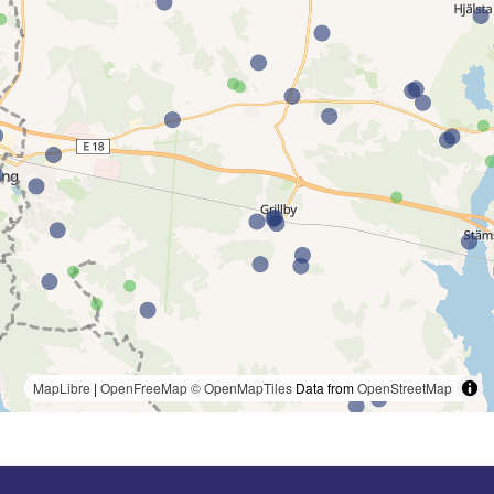
MapLibre
|
OpenFreeMap
© OpenMapTiles
Data from
OpenStreetMap