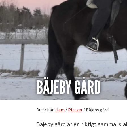
BÄJEBY GÅRD
Du är här:
Hem
/
Platser
/
Bäjeby gård
Bäjeby gård är en riktigt gammal släk