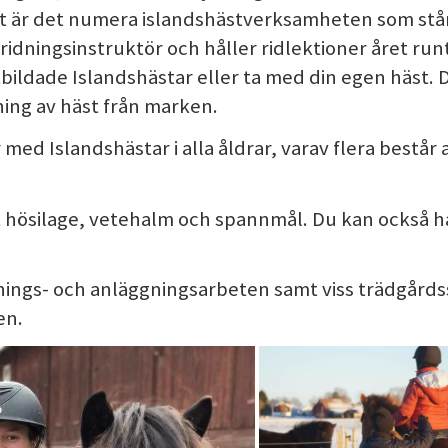
t är det numera islandshästverksamheten som står
ridningsinstruktör och håller ridlektioner året run
bildade Islandshästar eller ta med din egen häst. 
ning av häst från marken.
 med Islandshästar i alla åldrar, varav flera består 
 hösilage, vetehalm och spannmål. Du kan också h
ings- och anläggningsarbeten samt viss trädgårds
en.