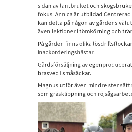
sidan av lantbruket och skogsbruke
fokus. Annica är utbildad Centrerad 
kan delta på någon av gårdens välut
även lektioner i tömkörning och trä
På gården finns olika lösdriftsflockar
inackorderingshästar.
Gårdsförsäljning av egenproducerat
brasved i småsäckar.
Magnus utför även mindre stensättn
som gräsklippning och röjsågsarbet