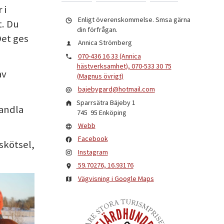
 i
Enligt överenskommelse. Smsa gärna
t. Du
din förfrågan.
Det ges
Annica Strömberg
070-436 16 33 (Annica
hästverksamhet), 070-533 30 75
av
(Magnus övrigt)
bajebygard@hotmail.com
Sparrsätra Bäjeby 1
andla
745 95
Enköping
Webb
Facebook
skötsel,
Instagram
59.70276, 16.93176
Vägvisning i Google Maps