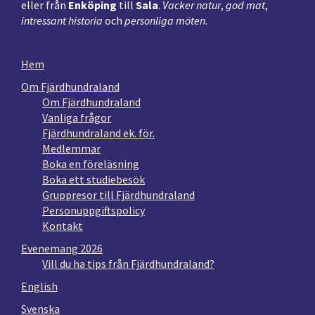
eller från
Enköping
till
Sala
.
Vacker natur
,
god mat
,
intressant historia
och
personliga möten
.
Hem
Om Fjärdhundraland
Om Fjärdhundraland
Vanliga frågor
Fjärdhundraland ek. för.
Medlemmar
Boka en föreläsning
Boka ett studiebesök
Gruppresor till Fjärdhundraland
Personuppgiftspolicy
Kontakt
Evenemang 2026
Vill du ha tips från Fjärdhundraland?
English
Svenska