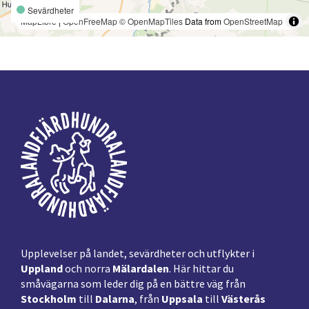
Sevärdheter
MapLibre
|
OpenFreeMap
© OpenMapTiles
Data from
OpenStreetMap
Footer
Upplevelser på landet, sevärdheter och utflykter i
Uppland
och norra
Mälardalen
. Här hittar du
småvägarna som leder dig på en bättre väg från
Stockholm
till
Dalarna
, från
Uppsala
till
Västerås