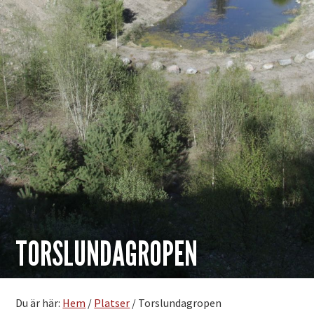
TORSLUNDAGROPEN
Du är här:
Hem
/
Platser
/
Torslundagropen