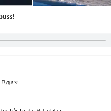
 puss!
 Flygare
töd från Leader Mälardalen.