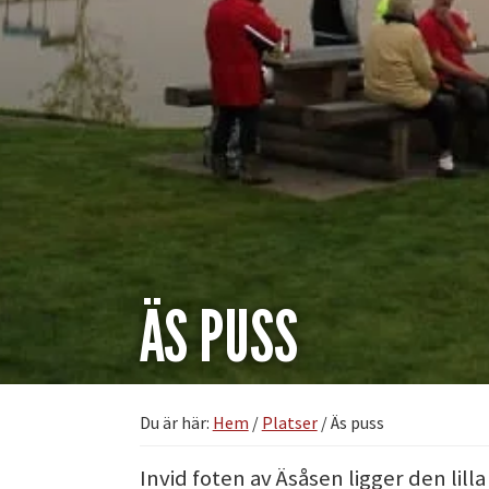
ÄS PUSS
Du är här:
Hem
/
Platser
/
Äs puss
Invid foten av Äsåsen ligger den lilla