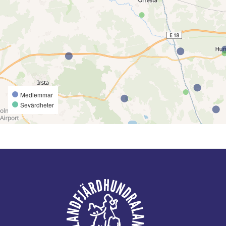
Medlemmar
Sevärdheter
Footer