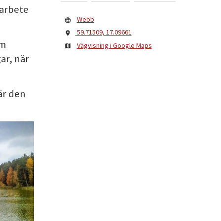
 arbete
Webb
59.71509, 17.09661
om
Vägvisning i Google Maps
ar, när
är den