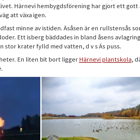
livet. Härnevi hembygdsförening har gjort ett gott
väg att växa igen.
dfast minne av istiden. Äsåsen är en rullstensås s
loder. Ett isberg bäddades in bland åsens avlagring
 stor krater fylld med vatten, d v s Äs puss.
eter. En liten bit bort ligger
Härnevi plantskola
, d
e.