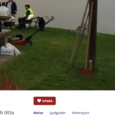
SPARA
h titta
Natur
Ljudguider
Vintersport