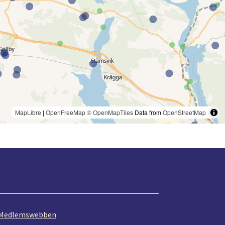
MapLibre
|
OpenFreeMap
© OpenMapTiles
Data from
OpenStreetMap
Medlemswebben