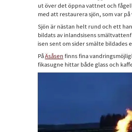
ut över det öppna vattnet och fågel
med att restaurera sjön, som var på 
Sjön är nästan helt rund och ett han
bildats av inlandsisens smältvattenf
isen sent om sider smälte bildades en
På
Äsåsen
finns fina vandringsmöjligh
fikasugne hittar både glass och kaff