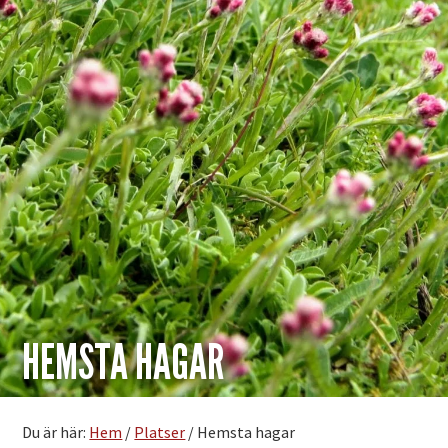
HEMSTA HAGAR
Du är här:
Hem
/
Platser
/
Hemsta hagar