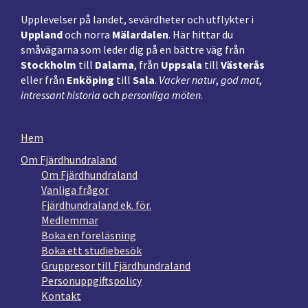
Upplevelser på landet, sevärdheter och utflykter i
Uppland
och norra
Mälardalen
. Här hittar du
småvägarna som leder dig på en bättre väg från
Stockholm
till
Dalarna
, från
Uppsala
till
Västerås
eller från
Enköping
till
Sala
.
Vacker natur
,
god mat
,
intressant historia
och
personliga möten
.
Hem
Om Fjärdhundraland
Om Fjärdhundraland
Vanliga frågor
Fjärdhundraland ek. för.
Medlemmar
Boka en föreläsning
Boka ett studiebesök
Gruppresor till Fjärdhundraland
Personuppgiftspolicy
Kontakt