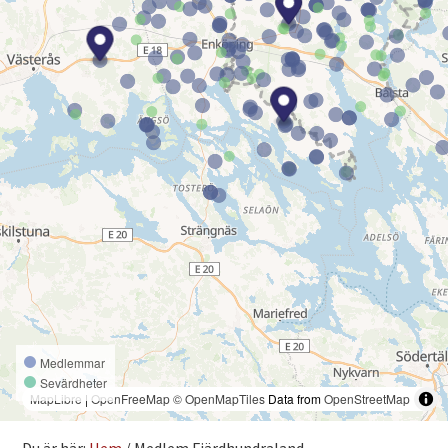
Medlemmar
Sevärdheter
MapLibre
|
OpenFreeMap
© OpenMapTiles
Data from
OpenStreetMap