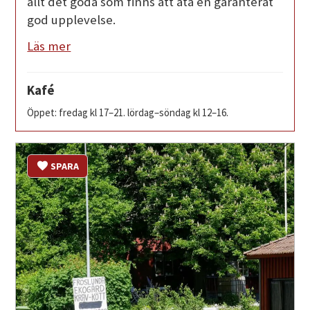
allt det goda som finns att äta en garanterat
god upplevelse.
Läs mer
Kafé
Öppet: fredag kl 17–21. lördag–söndag kl 12–16.
SPARA