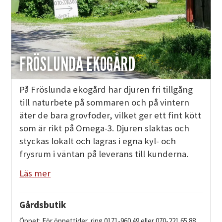
FRÖSLUNDA EKOGÅRD
På Fröslunda ekogård har djuren fri tillgång
till naturbete på sommaren och på vintern
äter de bara grovfoder, vilket ger ett fint kött
som är rikt på Omega-3. Djuren slaktas och
styckas lokalt och lagras i egna kyl- och
frysrum i väntan på leverans till kunderna.
Läs mer
Gårdsbutik
Öppet: För öppettider, ring 0171-960 49 eller 070-221 65 88.