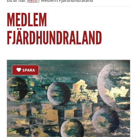
Du är här:
Hem
/
Medlem Fjärdhundraland
MEDLEM
FJÄRDHUNDRALAND
SPARA