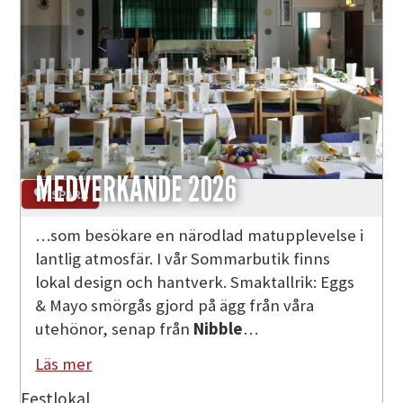
MEDVERKANDE 2026
SPARA
…som besökare en närodlad matupplevelse i
lantlig atmosfär. I vår Sommarbutik finns
lokal design och hantverk. Smaktallrik: Eggs
& Mayo smörgås gjord på ägg från våra
utehönor, senap från
Nibble
…
Läs mer
Festlokal