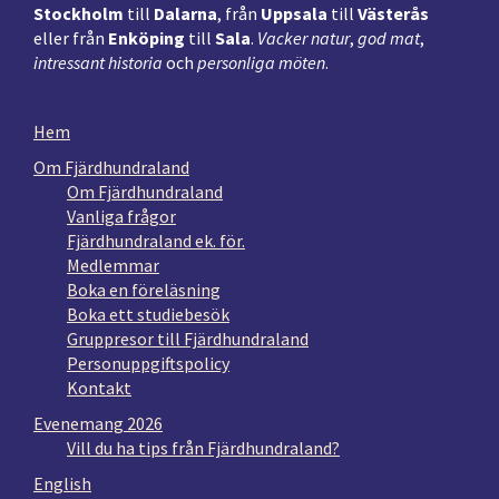
Stockholm
till
Dalarna
, från
Uppsala
till
Västerås
eller från
Enköping
till
Sala
.
Vacker natur
,
god mat
,
intressant historia
och
personliga möten
.
Hem
Om Fjärdhundraland
Om Fjärdhundraland
Vanliga frågor
Fjärdhundraland ek. för.
Medlemmar
Boka en föreläsning
Boka ett studiebesök
Gruppresor till Fjärdhundraland
Personuppgiftspolicy
Kontakt
Evenemang 2026
Vill du ha tips från Fjärdhundraland?
English