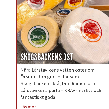
SKOGSBACKENS OST
Nära Lårstavikens vatten öster om
Örsundsbro görs ostar som
Skogsbackens blå, Don Ramon och
Lårstavikens pärla – KRAV-märkta och
fantastiskt goda!
Läs mer