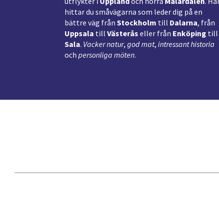
utflykter i
Uppland
och norra
Mälardalen
. Hä
hittar du småvägarna som leder dig på en
bättre väg från
Stockholm
till
Dalarna
, från
Uppsala
till
Västerås
eller från
Enköping
till
Sala
.
Vacker natur
,
god mat
,
intressant historia
och
personliga möten
.