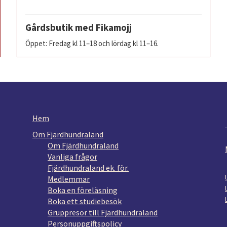
Gårdsbutik med Fikamojj
Öppet: Fredag kl 11–18 och lördag kl 11–16.
Hem
Om Fjärdhundraland
Om Fjärdhundraland
Vanliga frågor
Fjärdhundraland ek. för.
Medlemmar
Boka en föreläsning
Boka ett studiebesök
Gruppresor till Fjärdhundraland
Personuppgiftspolicy