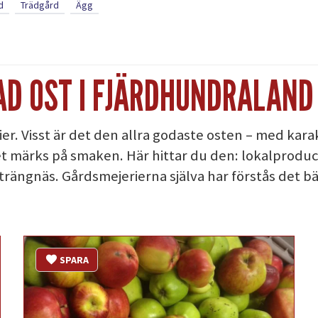
d
Trädgård
Ägg
D OST I FJÄRDHUNDRALAND
ier. Visst är det den allra godaste osten – med ka
märks på smaken. Här hittar du den: lokalproducer
trängnäs. Gårdsmejerierna själva har förstås det b
SPARA