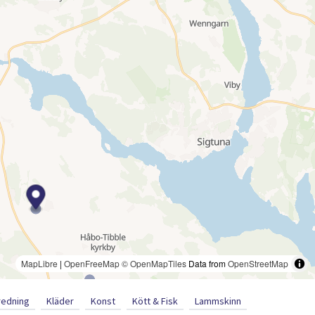
MapLibre
|
OpenFreeMap
© OpenMapTiles
Data from
OpenStreetMap
redning
Kläder
Konst
Kött & Fisk
Lammskinn