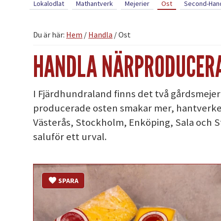
Lokalodlat
Mathantverk
Mejerier
Ost
Second-Han
Du är här:
Hem
/
Handla
/
Ost
HANDLA NÄRPRODUCERA
I Fjärdhundraland finns det två gårdsmejer
producerade osten smakar mer, hantverket 
Västerås, Stockholm, Enköping, Sala och S
saluför ett urval.
SPARA