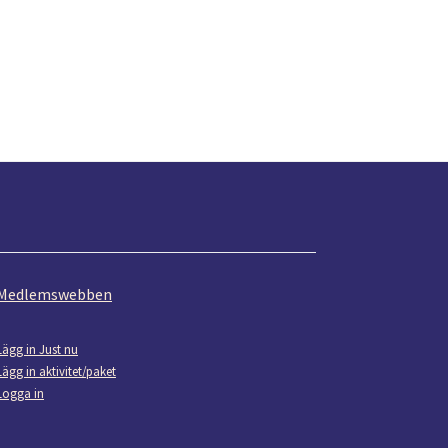
Medlemswebben
Lägg in Just nu
Lägg in aktivitet/paket
Logga in