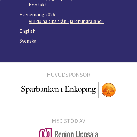
r
Kontakt
Evenemang 2026
Vill du ha tips från Fjärdhundraland?
English
Svenska
HUVUDSPONSOR
MED STÖD AV