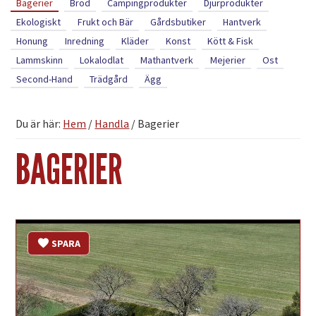
Bagerier
Bröd
Campingprodukter
Djurprodukter
Ekologiskt
Frukt och Bär
Gårdsbutiker
Hantverk
Honung
Inredning
Kläder
Konst
Kött & Fisk
Lammskinn
Lokalodlat
Mathantverk
Mejerier
Ost
Second-Hand
Trädgård
Ägg
Du är här:
Hem
/
Handla
/
Bagerier
BAGERIER
SPARA