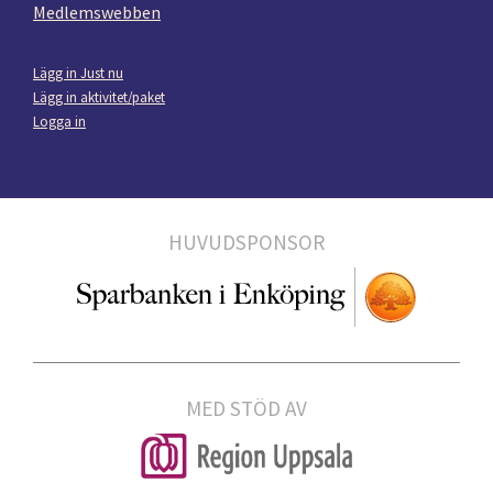
Medlemswebben
Lägg in Just nu
Lägg in aktivitet/paket
Logga in
HUVUDSPONSOR
MED STÖD AV