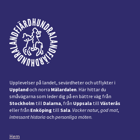
Footer
Upplevelser på landet, sevärdheter och utflykter i
Uppland
och norra
Mälardalen
. Här hittar du
småvägarna som leder dig på en bättre väg från
Stockholm
till
Dalarna
, från
Uppsala
till
Västerås
eller från
Enköping
till
Sala
.
Vacker natur
,
god mat
,
intressant historia
och
personliga möten
.
Hem