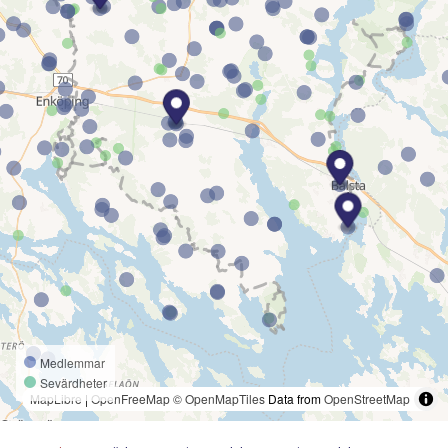
Medlemmar
Sevärdheter
MapLibre
|
OpenFreeMap
© OpenMapTiles
Data from
OpenStreetMap