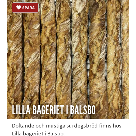
SPARA
LILLA BAGERIET I BALSBO
Doftande och mustiga surdegsbröd finns hos
Lilla bageriet i Balsbo.