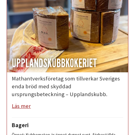
UPPLANDSKUBBKOKERIET
Mathantverksföretag som tillverkar Sveriges
enda bröd med skyddad
ursprungsbeteckning – Upplandskubb.
Läs mer
Bageri
Öppet: Kubbomaten är öppet dygnet runt, förbeställda