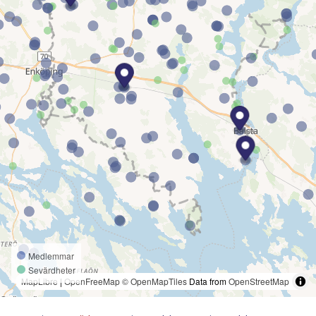
Medlemmar
Sevärdheter
MapLibre
|
OpenFreeMap
© OpenMapTiles
Data from
OpenStreetMap