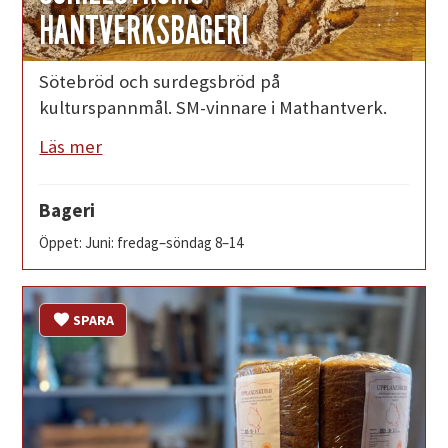
HANTVERKSBAGERI
Sötebröd och surdegsbröd på
kulturspannmål. SM-vinnare i Mathantverk.
Läs mer
Bageri
Öppet: Juni: fredag–söndag 8–14
SPARA