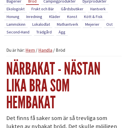
Bagerier
Bröd
Campingprodukter
Djurprodukter
Ekologiskt
Frukt och Bär
Gårdsbutiker
Hantverk
Honung
Inredning
Kläder
Konst
Kött & Fisk
Lammskinn
Lokalodlat
Mathantverk
Mejerier
Ost
Second-Hand
Trädgård
Ägg
Du är här:
Hem
/
Handla
/
Bröd
NÄRBAKAT - NÄSTAN
LIKA BRA SOM
HEMBAKAT
Det finns få saker som är så trevliga som
lukten av nybakat bröd. Det skulle möjligen