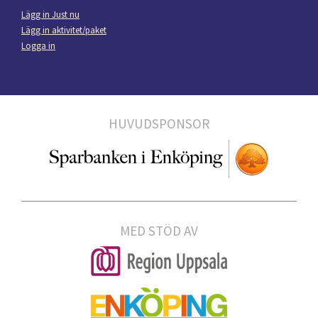
Lägg in Just nu
Lägg in aktivitet/paket
Logga in
HUVUDSPONSOR
MED STÖD AV