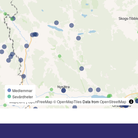
Medlemmar
Sevärdheter
MapLibre
|
OpenFreeMap
© OpenMapTiles
Data from
OpenStreetMap