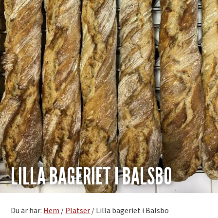
LILLA BAGERIET I BALSBO
Du är här:
Hem
/
Platser
/
Lilla bageriet i Balsbo