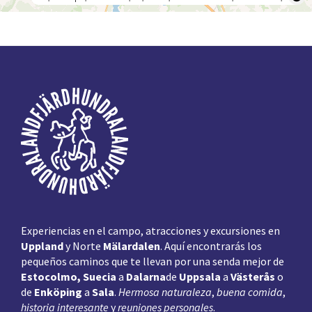
Pie
de
página
Experiencias en el campo, atracciones y excursiones en
Uppland
y Norte
Mälardalen
. Aquí encontrarás los
pequeños caminos que te llevan por una senda mejor de
Estocolmo, Suecia
a
Dalarna
de
Uppsala
a
Västerås
o
de
Enköping
a
Sala
.
Hermosa naturaleza
,
buena comida
,
historia interesante
y
reuniones personales
.