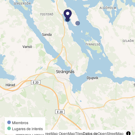
Miembros
Lugares de interés
MapLibre
|
OpenFreeMap
OpenMapTiles
Datos de
OpenStreetMap