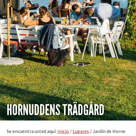
HORNUDDENS TRÄDGÅRD
Se encuentra usted aquí:
Inicio
/
Lugares
/
Jardín de Horne