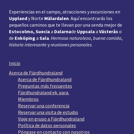
Experiencias en el campo, atracciones y excursiones en
Uppland
y Norte
Mälardalen
. Aquí encontrarás los
pequeños caminos que te llevan por una senda mejor de
Estocolmo, Suecia
a
Dalarna
de
Uppsala
a
Västerås
o
de
Enköping
a
Sala
.
Hermosa naturaleza
,
buena comida
,
historia interesante
y
reuniones personales
.
Inicio
Acerca de Fjärdhundraland
Acerca de Fjärdhundraland
Preguntas más frecuentes
Fjärdhundraland ek. para.
Miembros
Reservar una conferencia
Reservar una visita de estudio
Viaje en grupo a Fjärdhundraland
Política de datos personales
Póngase en contacto con nosotros