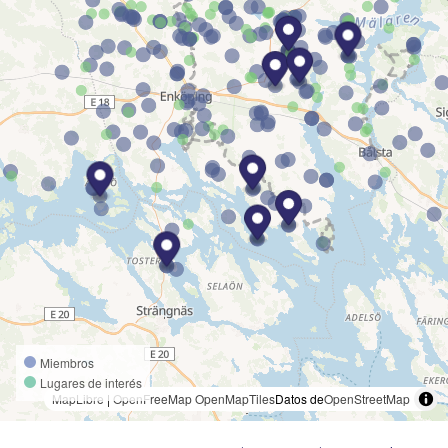
Miembros
Lugares de interés
MapLibre
|
OpenFreeMap
OpenMapTiles
Datos de
OpenStreetMap