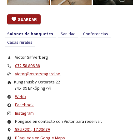
GUARDAR
Salones de banquetes
Sanidad
Conferencias
Casas rurales
Victor Silfverberg
072-58 806 88
victor@osterstagard.se
Kungshusby Östersta 22
745 99
Enköping
</li
Webb
Facebook
Instagram
Póngase en contacto con Victor para reservar.
59.53231, 17.23679
Búsqueda en Google Maps