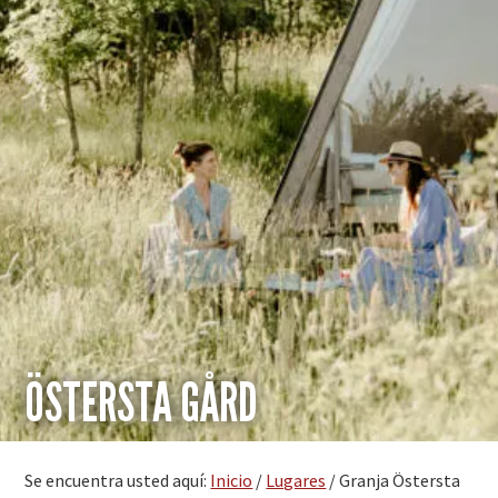
ÖSTERSTA GÅRD
Se encuentra usted aquí:
Inicio
/
Lugares
/
Granja Östersta