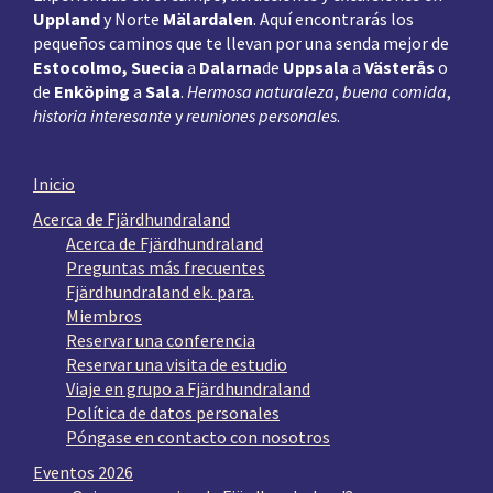
Uppland
y Norte
Mälardalen
. Aquí encontrarás los
pequeños caminos que te llevan por una senda mejor de
Estocolmo, Suecia
a
Dalarna
de
Uppsala
a
Västerås
o
de
Enköping
a
Sala
.
Hermosa naturaleza
,
buena comida
,
historia interesante
y
reuniones personales
.
Inicio
Acerca de Fjärdhundraland
Acerca de Fjärdhundraland
Preguntas más frecuentes
Fjärdhundraland ek. para.
Miembros
Reservar una conferencia
Reservar una visita de estudio
Viaje en grupo a Fjärdhundraland
Política de datos personales
Póngase en contacto con nosotros
Eventos 2026