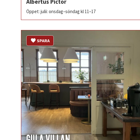
Albertus Pictor
Öppet: julii: onsdag–söndag kl 11–17
SPARA
GULA VILLAN