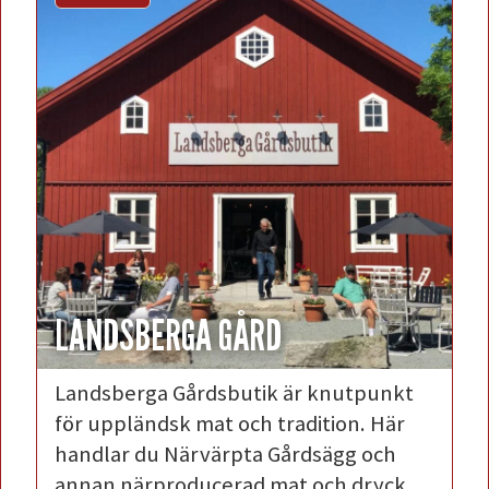
LANDSBERGA GÅRD
Landsberga Gårdsbutik är knutpunkt
för uppländsk mat och tradition. Här
handlar du Närvärpta Gårdsägg och
annan närproducerad mat och dryck.