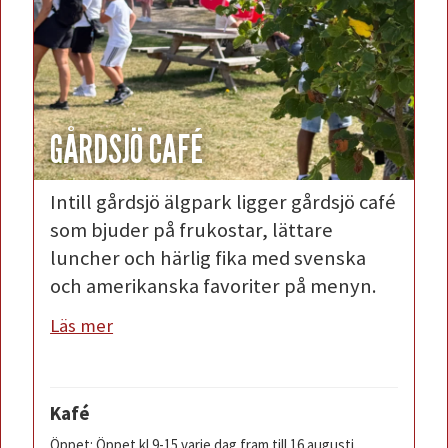
GÅRDSJÖ CAFÉ
Intill gårdsjö älgpark ligger gårdsjö café
som bjuder på frukostar, lättare
luncher och härlig fika med svenska
och amerikanska favoriter på menyn.
Läs mer
Kafé
Öppet: Öppet kl 9-15 varje dag fram till 16 augusti.