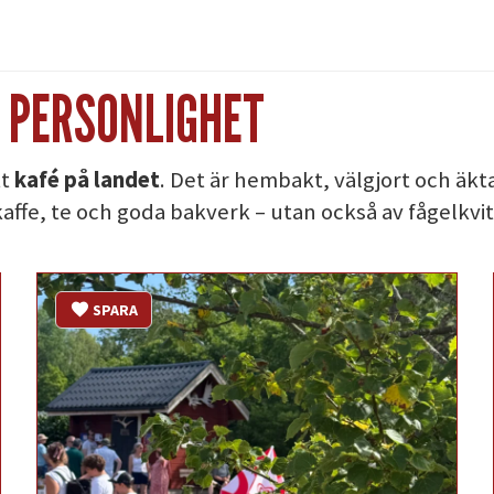
 PERSONLIGHET
tt
kafé på landet
. Det är hembakt, välgjort och äkta
kaffe, te och goda bakverk – utan också av fågelkvit
SPARA