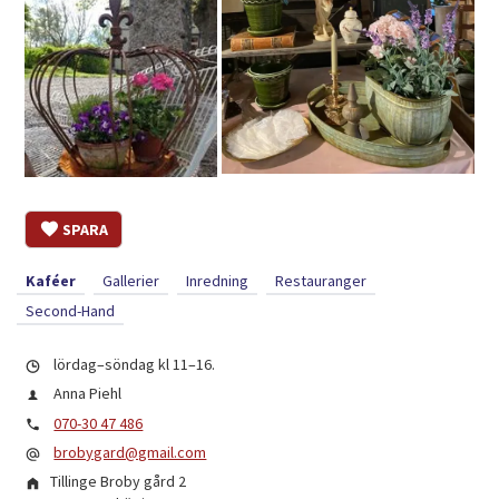
SPARA
Kaféer
Gallerier
Inredning
Restauranger
Second-Hand
lördag–söndag kl 11–16.
Anna Piehl
070-30 47 486
brobygard@gmail.com
Tillinge Broby gård 2