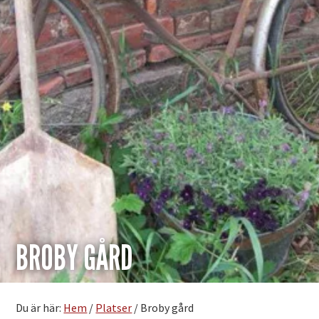
BROBY GÅRD
Du är här:
Hem
/
Platser
/
Broby gård