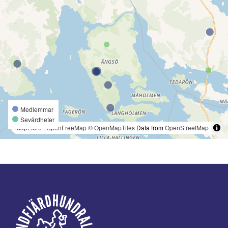
Medlemmar
Sevärdheter
MapLibre
|
OpenFreeMap
© OpenMapTiles
Data from
OpenStreetMap
Footer