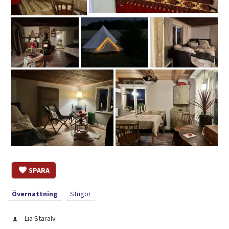
SPARA
Övernattning
Stugor
Lia Starälv