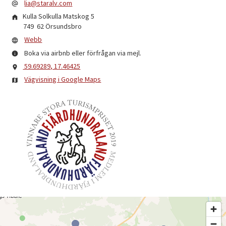
lia@staralv.com
Kulla Solkulla Matskog 5
749 62
Örsundsbro
Webb
Boka via airbnb eller förfrågan via mejl.
59.69289, 17.46425
Vägvisning i Google Maps