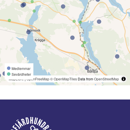
Medlemmar
Sevärdheter
MapLibre
|
OpenFreeMap
© OpenMapTiles
Data from
OpenStreetMap
Footer