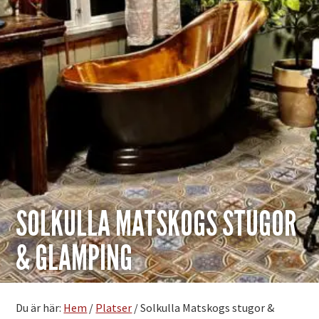
SOLKULLA MATSKOGS STUGOR
& GLAMPING
Du är här:
Hem
/
Platser
/
Solkulla Matskogs stugor &