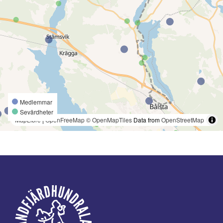
Medlemmar
Sevärdheter
MapLibre
|
OpenFreeMap
© OpenMapTiles
Data from
OpenStreetMap
Footer