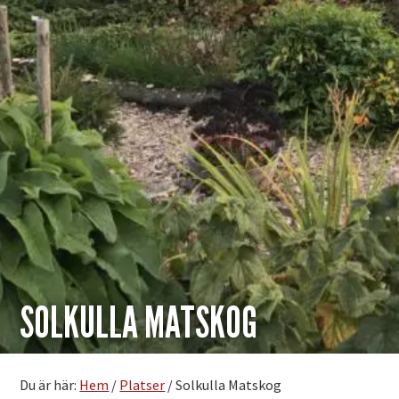
SOLKULLA MATSKOG
Du är här:
Hem
/
Platser
/
Solkulla Matskog