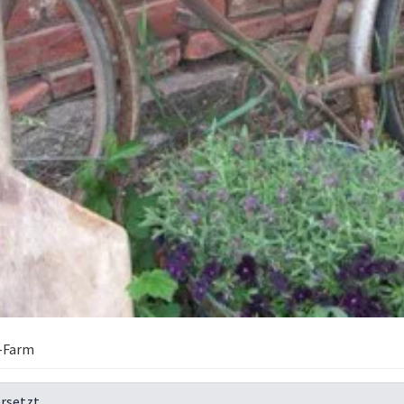
-Farm
rsetzt.