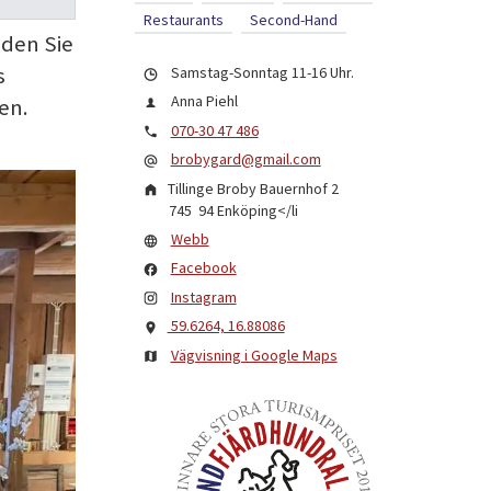
Restaurants
Second-Hand
nden Sie
s
Samstag-Sonntag 11-16 Uhr.
Anna Piehl
en.
070-30 47 486
brobygard@gmail.com
Tillinge Broby Bauernhof 2
745 94
Enköping
</li
Webb
Facebook
Instagram
59.6264, 16.88086
Vägvisning i Google Maps