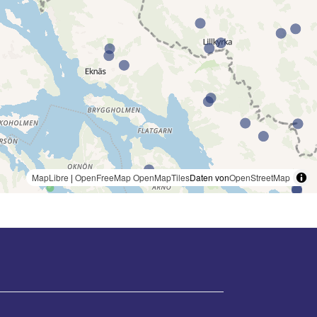
MapLibre
|
OpenFreeMap
OpenMapTiles
Daten von
OpenStreetMap