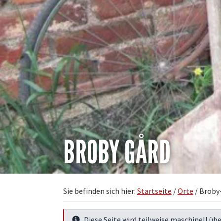
BROBY GÅRD
Sie befinden sich hier:
Startseite
/
Orte
/
Broby
Diese Seite wird teilweise maschinell übe