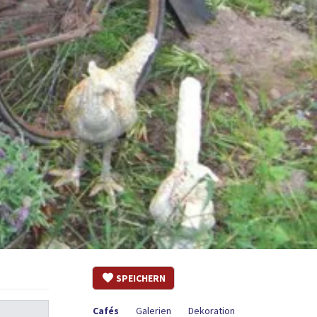
SPEICHERN
Cafés
Galerien
Dekoration