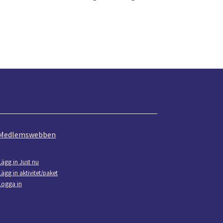
Medlemswebben
Lägg in Just nu
Lägg in aktivitet/paket
Logga in