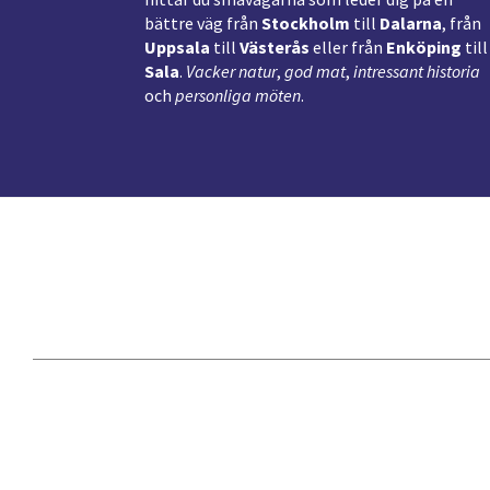
bättre väg från
Stockholm
till
Dalarna
, från
Uppsala
till
Västerås
eller från
Enköping
till
Sala
.
Vacker natur
,
god mat
,
intressant historia
och
personliga möten
.