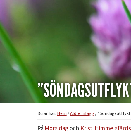
”SÖNDAGSUTFLYK
Du är här:
Hem
/
Äldre inlägg
/
”Söndagsutflykt
På
Mors dag
och
Kristi Himmelsfärd