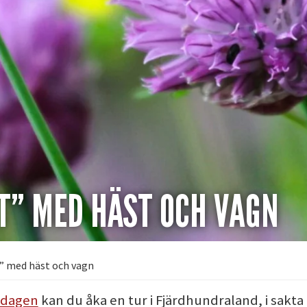
T” MED HÄST OCH VAGN
” med häst och vagn
sdagen
kan du åka en tur i Fjärdhundraland, i sakt