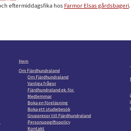
ch eftermiddagsfika hos
Farmor Elsas gårdsbageri
.
Hem
Om Fjärdhundraland
Om Fjärdhundraland
Vanliga frågor
Fjärdhundraland ek. för.
Medlemmar
Boka en föreläsning
Boka ett studiebesök
Gruppresor till Fjärdhundraland
Personuppgiftspolicy
r
Kontakt