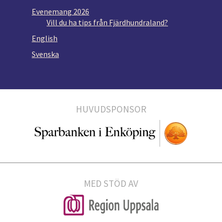
Evenemang 2026
Vill du ha tips från Fjärdhundraland?
English
Svenska
HUVUDSPONSOR
MED STÖD AV