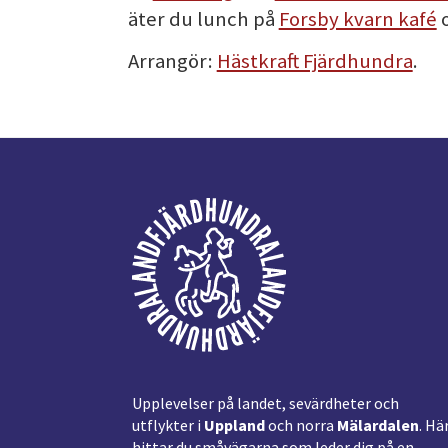
äter du lunch på
Forsby kvarn kafé
o
Arrangör:
Hästkraft Fjärdhundra
.
Footer
Upplevelser på landet, sevärdheter och
utflykter i
Uppland
och norra
Mälardalen
. Hä
hittar du småvägarna som leder dig på en