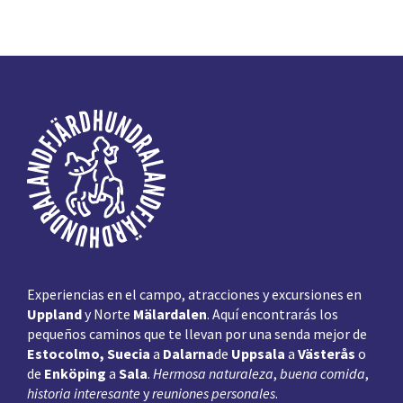
Pie
de
página
Experiencias en el campo, atracciones y excursiones en
Uppland
y Norte
Mälardalen
. Aquí encontrarás los
pequeños caminos que te llevan por una senda mejor de
Estocolmo, Suecia
a
Dalarna
de
Uppsala
a
Västerås
o
de
Enköping
a
Sala
.
Hermosa naturaleza
,
buena comida
,
historia interesante
y
reuniones personales
.