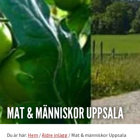
MAT & MÄNNISKOR UPPSALA
Du är här:
Hem
/
Äldre inlägg
/
Mat & människor Uppsala