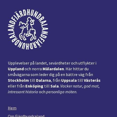
Footer
Upplevelser på landet, sevärdheter och utflykter i
Uppland
och norra
Mälardalen
. Här hittar du
småvägarna som leder dig på en bättre väg från
Stockholm
till
Dalarna
, från
Uppsala
till
Västerås
eller från
Enköping
till
Sala
.
Vacker natur
,
god mat
,
intressant historia
och
personliga möten
.
Hem
Om Fjärdhundraland