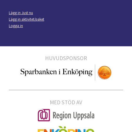
Lägg in Just nu
Lägg in aktivitet/paket
Logga in
HUVUDSPONSOR
MED STÖD AV