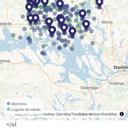
Miembros
Lugares de interés
MapLibre
|
OpenFreeMap
OpenMapTiles
Datos de
OpenStreetMap
</ul