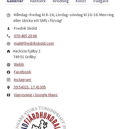
Gallerier
Hantverk
Inredning
Konst
Trädgård
Måndag–fredag kl 8–16, Lördag–söndag kl 10–16. Men ring
eller skicka ett SMS i förväg!
Fredrik Sköld
070-485 20 66
mail@fredrikskold.com
Hacksta Fjälby 1
749 51
Grillby
Webb
Facebook
Instagram
59.54321, 17.41305
Vägvisning i Google Maps