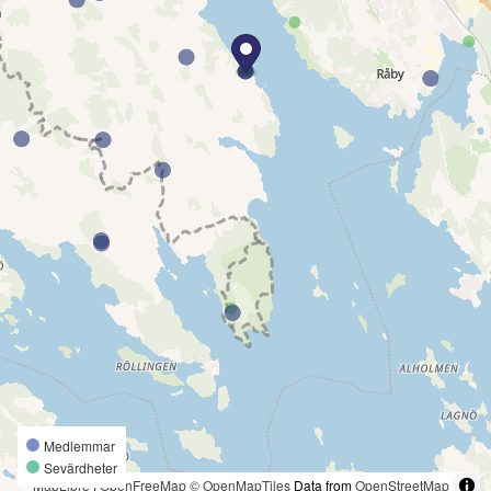
Medlemmar
Sevärdheter
MapLibre
|
OpenFreeMap
© OpenMapTiles
Data from
OpenStreetMap