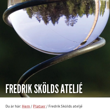
FREDRIK SKÖLDS ATELJÉ
Du är här:
Hem
/
Platser
/
Fredrik Skölds ateljé