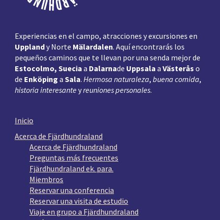
Experiencias en el campo, atracciones y excursiones en
Uppland
y Norte
Mälardalen
. Aquí encontrarás los
pequeños caminos que te llevan por una senda mejor de
Estocolmo, Suecia
a
Dalarna
de
Uppsala
a
Västerås
o
de
Enköping
a
Sala
.
Hermosa naturaleza
,
buena comida
,
historia interesante
y
reuniones personales
.
Inicio
Acerca de Fjärdhundraland
Acerca de Fjärdhundraland
Preguntas más frecuentes
Fjärdhundraland ek. para.
Miembros
Reservar una conferencia
Reservar una visita de estudio
Viaje en grupo a Fjärdhundraland