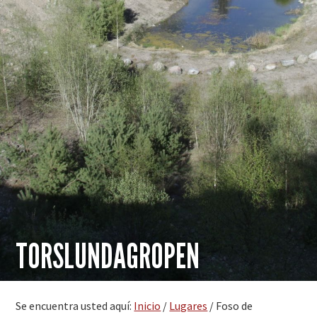
TORSLUNDAGROPEN
Se encuentra usted aquí:
Inicio
/
Lugares
/
Foso de