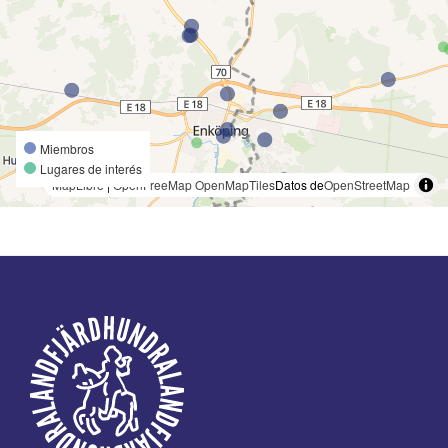
Miembros
Lugares de interés
MapLibre
|
OpenFreeMap
OpenMapTiles
Datos de
OpenStreetMap
Pie
de
página