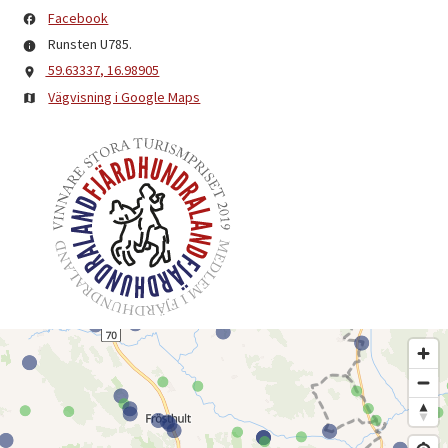
Facebook
Runsten U785.
59.63337, 16.98905
Vägvisning i Google Maps