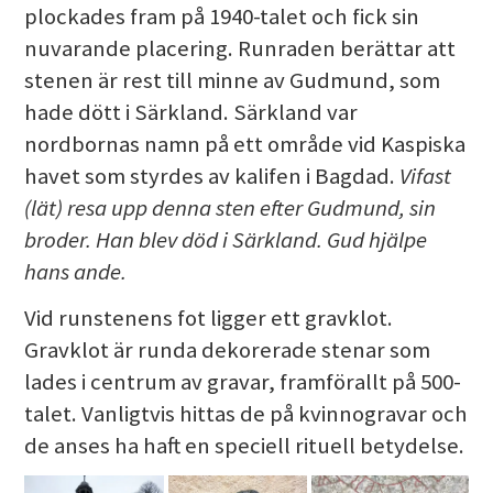
plockades fram på 1940-talet och fick sin
nuvarande placering. Runraden berättar att
stenen är rest till minne av Gudmund, som
hade dött i Särkland. Särkland var
nordbornas namn på ett område vid Kaspiska
havet som styrdes av kalifen i Bagdad.
Vifast
(lät) resa upp denna sten efter Gudmund, sin
broder. Han blev död i Särkland. Gud hjälpe
hans ande.
Vid runstenens fot ligger ett gravklot.
Gravklot är runda dekorerade stenar som
lades i centrum av gravar, framförallt på 500-
talet. Vanligtvis hittas de på kvinnogravar och
de anses ha haft en speciell rituell betydelse.