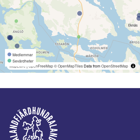
Medlemmar
Sevärdheter
MapLibre
|
OpenFreeMap
© OpenMapTiles
Data from
OpenStreetMap
Footer