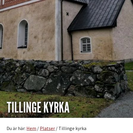
TILLINGE KYRKA
Du är här:
Hem
/
Platser
/
Tillinge kyrka