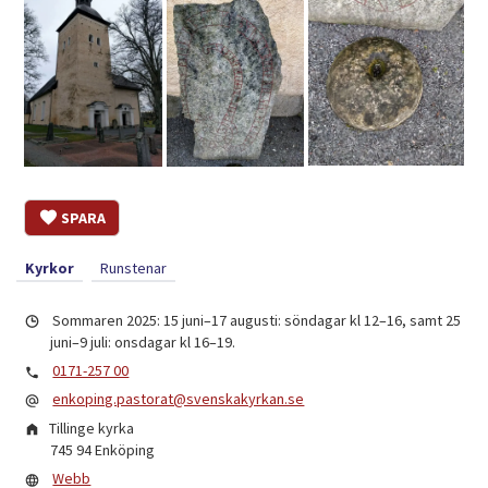
SPARA
Kyrkor
Runstenar
Sommaren 2025: 15 juni–17 augusti: söndagar kl 12–16, samt 25
juni–9 juli: onsdagar kl 16–19.
0171-257 00
enkoping.pastorat@svenskakyrkan.se
Tillinge kyrka
745 94
Enköping
Webb