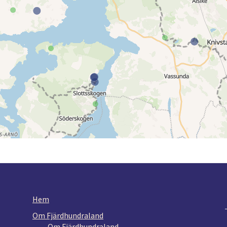
Hem
Om Fjärdhundraland
Om Fjärdhundraland