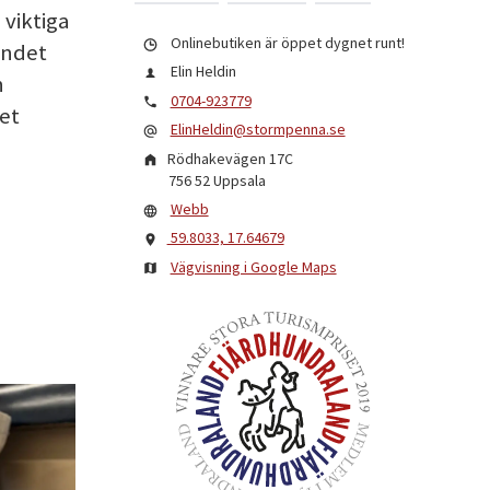
 viktiga
Onlinebutiken är öppet dygnet runt!
andet
Elin Heldin
h
0704-923779
et
ElinHeldin@stormpenna.se
Rödhakevägen 17C
756 52
Uppsala
Webb
59.8033, 17.64679
Vägvisning i Google Maps