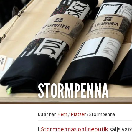
STORMPENNA
Du är här:
Hem
/
Platser
/
Stormpenna
I
Stormpennas onlinebutik
säljs var