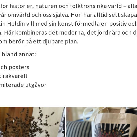
ör historier, naturen och folktrons rika värld – alla
vår omvärld och oss själva. Hon har alltid sett skap
n Heldin vill med sin konst förmedla en positiv oc
n. Här kombineras det moderna, det jordnära och d
om berör på ett djupare plan.
 bland annat:​
ch posters ​
 i akvarell
limiterade utgåvor