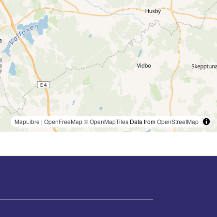
MapLibre
|
OpenFreeMap
© OpenMapTiles
Data from
OpenStreetMap