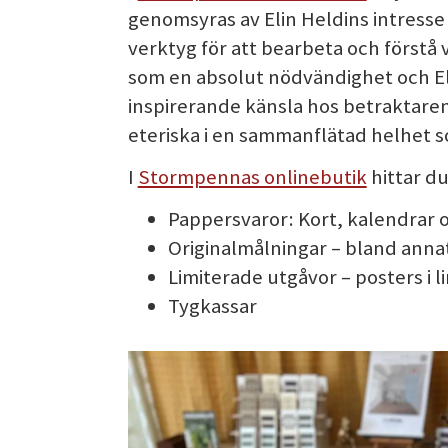
genomsyras av Elin Heldins intresse f
verktyg för att bearbeta och förstå 
som en absolut nödvändighet och Eli
inspirerande känsla hos betraktare
eteriska i en sammanflätad helhet s
I
Stormpennas onlinebutik
hittar du
Pappersvaror: Kort, kalendrar o
Originalmålningar – bland annat
Limiterade utgåvor – posters i 
Tygkassar