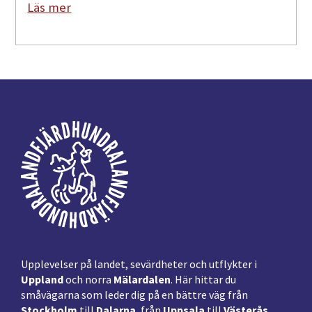
Läs mer
Footer
Upplevelser på landet, sevärdheter och utflykter i
Uppland
och norra
Mälardalen
. Här hittar du
småvägarna som leder dig på en bättre väg från
Stockholm
till
Dalarna
, från
Uppsala
till
Västerås