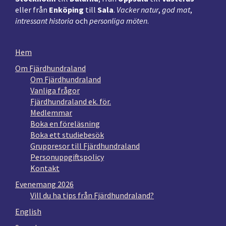
eller från
Enköping
till
Sala
.
Vacker natur
,
god mat
,
intressant historia
och
personliga möten
.
Hem
Om Fjärdhundraland
Om Fjärdhundraland
Vanliga frågor
Fjärdhundraland ek. för.
Medlemmar
Boka en föreläsning
Boka ett studiebesök
Gruppresor till Fjärdhundraland
Personuppgiftspolicy
Kontakt
Evenemang 2026
Vill du ha tips från Fjärdhundraland?
English