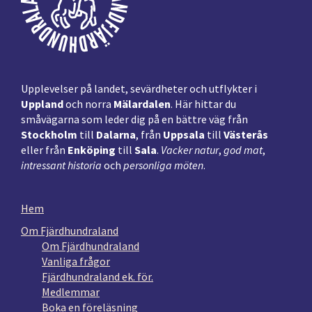
Upplevelser på landet, sevärdheter och utflykter i
Uppland
och norra
Mälardalen
. Här hittar du
småvägarna som leder dig på en bättre väg från
Stockholm
till
Dalarna
, från
Uppsala
till
Västerås
eller från
Enköping
till
Sala
.
Vacker natur
,
god mat
,
intressant historia
och
personliga möten
.
Hem
Om Fjärdhundraland
Om Fjärdhundraland
Vanliga frågor
Fjärdhundraland ek. för.
Medlemmar
Boka en föreläsning