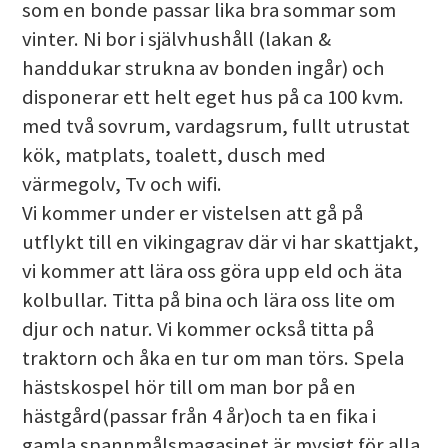
som en bonde passar lika bra sommar som
vinter. Ni bor i självhushåll (lakan &
handdukar strukna av bonden ingår) och
disponerar ett helt eget hus på ca 100 kvm.
med två sovrum, vardagsrum, fullt utrustat
kök, matplats, toalett, dusch med
värmegolv, Tv och wifi.
Vi kommer under er vistelsen att gå på
utflykt till en vikingagrav där vi har skattjakt,
vi kommer att lära oss göra upp eld och äta
kolbullar. Titta på bina och lära oss lite om
djur och natur. Vi kommer också titta på
traktorn och åka en tur om man törs. Spela
hästskospel hör till om man bor på en
hästgård(passar från 4 år)och ta en fika i
gamla spannmålsmagasinet är mysigt för alla.