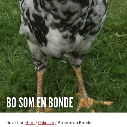
BO SOM EN BONDE
Du är här:
Hem
/
Paketen
/
Bo som en Bonde