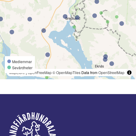
Medlemmar
Sevärdheter
MapLibre
|
OpenFreeMap
© OpenMapTiles
Data from
OpenStreetMap
Footer