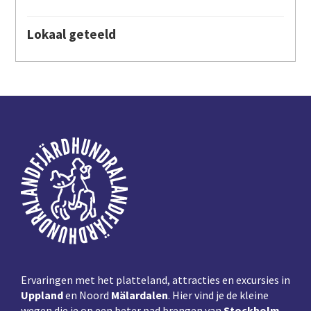
Lokaal geteeld
Voettekst
Ervaringen met het platteland, attracties en excursies in
Uppland
en Noord
Mälardalen
. Hier vind je de kleine
wegen die je op een beter pad brengen van
Stockholm,