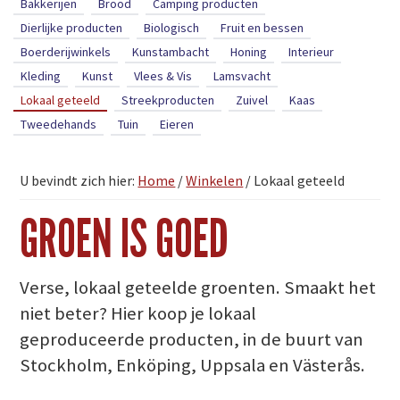
Bakkerijen
Brood
Camping producten
Dierlijke producten
Biologisch
Fruit en bessen
Boerderijwinkels
Kunstambacht
Honing
Interieur
Kleding
Kunst
Vlees & Vis
Lamsvacht
Lokaal geteeld
Streekproducten
Zuivel
Kaas
Tweedehands
Tuin
Eieren
U bevindt zich hier:
Home
/
Winkelen
/
Lokaal geteeld
GROEN IS GOED
Verse, lokaal geteelde groenten. Smaakt het
niet beter? Hier koop je lokaal
geproduceerde producten, in de buurt van
Stockholm, Enköping, Uppsala en Västerås.