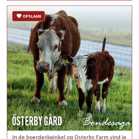
OPSLAAN
ÖSTERBY GÅRD
In de boerderijwinkel op Österby Farm vind je