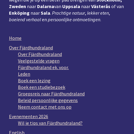
Zweden
naar
Dalarna
van
Uppsala
naar
Västerås
of van
Enköping
naar
Sala
.
Prachtige natuur
,
lekker eten
,
boeiend verhaal
en
persoonlijke ontmoetingen
.
Home
Over Fjärdhundraland
Over Fjärdhundraland
Veelgestelde vragen
Fjärdhundraland ek. voor.
Leden
Boek een lezing
Boek een studiebezoek
Groepsreis naar Fjärdhundraland
Beleid persoonlijke gegevens
Neem contact met ons op
Evenementen 2026
Wil je tips van Fjärdhundraland?
English