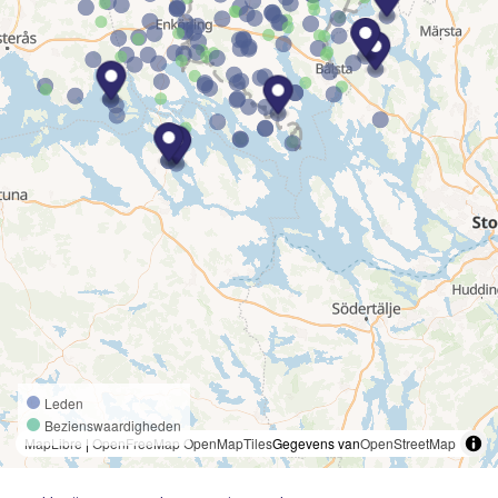
Leden
Bezienswaardigheden
MapLibre
|
OpenFreeMap
OpenMapTiles
Gegevens van
OpenStreetMap