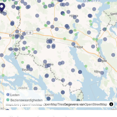
Leden
Bezienswaardigheden
MapLibre
|
OpenFreeMap
OpenMapTiles
Gegevens van
OpenStreetMap