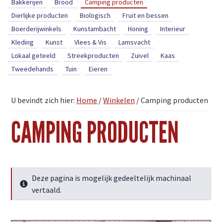
Bakkerijen
Brood
Camping producten
Dierlijke producten
Biologisch
Fruit en bessen
Boerderijwinkels
Kunstambacht
Honing
Interieur
Kleding
Kunst
Vlees & Vis
Lamsvacht
Lokaal geteeld
Streekproducten
Zuivel
Kaas
Tweedehands
Tuin
Eieren
U bevindt zich hier:
Home
/
Winkelen
/
Camping producten
CAMPING PRODUCTEN
Deze pagina is mogelijk gedeeltelijk machinaal
Meer info
vertaald.