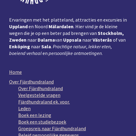
Ervaringen met het platteland, attracties en excursies in
Uppland
en Noord
Mälardalen
. Hier vind je de kleine
wegen die je op een beter pad brengen van
Stockholm,
Zweden
naar
Dalarna
van
Uppsala
naar
Västerås
of van
Enköping
naar
Sala
.
Prachtige natuur
,
lekker eten
,
boeiend verhaal
en
persoonlijke ontmoetingen
.
Home
Over Fjärdhundraland
Over Fjärdhundraland
Veelgestelde vragen
Fjärdhundraland ek. voor.
Leden
Boek een lezing
Boek een studiebezoek
Groepsreis naar Fjärdhundraland
Beleid persoonlijke gegevens