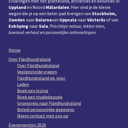
Ervaringen met het platteland, attracties en excursies in
Uppland
en Noord
Mälardalen
. Hier vind je de kleine
wegen die je op een beter pad brengen van
Stockholm,
Zweden
naar
Dalarna
van
Uppsala
naar
Västerås
of van
Enköping
naar
Sala
.
Prachtige natuur
,
lekker eten
,
boeiend verhaal
en
persoonlijke ontmoetingen
.
Home
Over Fjärdhundraland
Over Fjärdhundraland
Veelgestelde vragen
Fjärdhundraland ek. voor.
Leden
Boek een lezing
Boek een studiebezoek
Groepsreis naar Fjärdhundraland
Beleid persoonlijke gegevens
Neem contact met ons op
Evenementen 2026