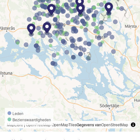
Leden
Bezienswaardigheden
MapLibre
|
OpenFreeMap
OpenMapTiles
Gegevens van
OpenStreetMap