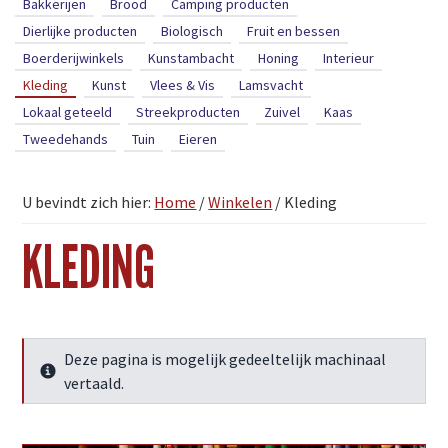
Bakkerijen
Brood
Camping producten
Dierlijke producten
Biologisch
Fruit en bessen
Boerderijwinkels
Kunstambacht
Honing
Interieur
Kleding
Kunst
Vlees & Vis
Lamsvacht
Lokaal geteeld
Streekproducten
Zuivel
Kaas
Tweedehands
Tuin
Eieren
U bevindt zich hier:
Home
/
Winkelen
/
Kleding
KLEDING
Deze pagina is mogelijk gedeeltelijk machinaal
Meer info
vertaald.